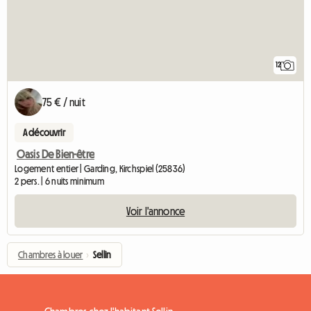
12
75 € / nuit
A découvrir
Oasis De Bien-être
Logement entier | Garding, Kirchspiel (25836)
2 pers. | 6 nuits minimum
Voir l'annonce
Chambres à louer
›
Sellin