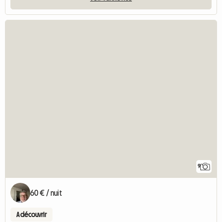
9
60 € / nuit
A découvrir