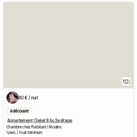
Accéder
1
80 € / nuit
A découvrir
Appartement Chalet B Au 2e étage
Chambre chez l'habitant | Moulins
1 pers. | 1 nuit minimum