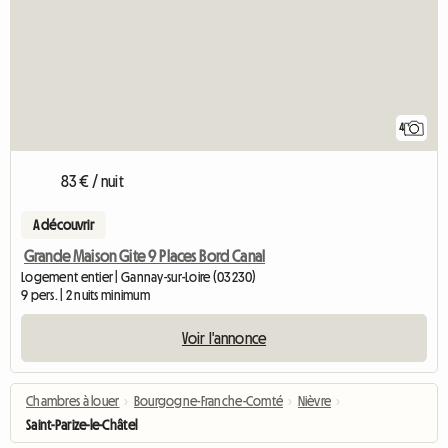
4
83 € / nuit
A découvrir
Grande Maison Gite 9 Places Bord Canal
Logement entier | Gannay-sur-Loire (03230)
9 pers. | 2 nuits minimum
Voir l'annonce
Chambres à louer
›
Bourgogne-Franche-Comté
›
Nièvre
›
Saint-Parize-le-Châtel