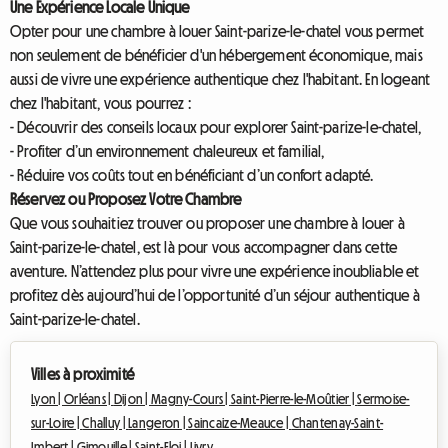
Une Expérience Locale Unique
Opter pour une chambre à louer Saint-parize-le-chatel vous permet
non seulement de bénéficier d'un hébergement économique, mais
aussi de vivre une expérience authentique chez l'habitant. En logeant
chez l'habitant, vous pourrez :
- Découvrir des conseils locaux pour explorer Saint-parize-le-chatel,
- Profiter d’un environnement chaleureux et familial,
- Réduire vos coûts tout en bénéficiant d’un confort adapté.
Réservez ou Proposez Votre Chambre
Que vous souhaitiez trouver ou proposer une chambre à louer à
Saint-parize-le-chatel, est là pour vous accompagner dans cette
aventure. N’attendez plus pour vivre une expérience inoubliable et
profitez dès aujourd’hui de l’opportunité d’un séjour authentique à
Saint-parize-le-chatel.
Villes à proximité
Lyon |
Orléans |
Dijon |
Magny-Cours |
Saint-Pierre-le-Moûtier |
Sermoise-
sur-Loire |
Challuy |
Langeron |
Saincaize-Meauce |
Chantenay-Saint-
Imbert |
Gimouille |
Saint-Eloi |
Livry