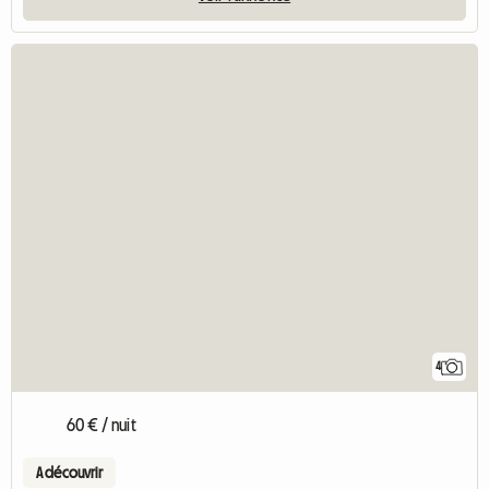
4
60 € / nuit
A découvrir