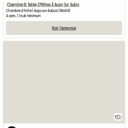
Chambre Et Table D'Hôtes À Augy Sur Aubo
Chambre d'hôte | Augy-sur-Aubois (18600)
4 pers. | 1 nuit minimum
Voir l'annonce
Accéde
1