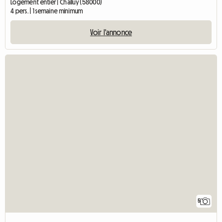
Logement entier | Challuy (58000)
4 pers. | 1 semaine minimum
Voir l'annonce
5