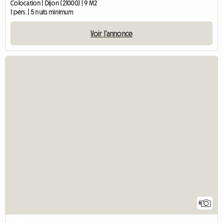
Colocation | Dijon (21000) | 9 M2
1 pers. | 5 nuits minimum
Voir l'annonce
6