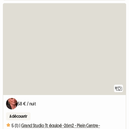
11
58 € / nuit
A découvrir
5 (1) |
Grand Studio Tt équipé -26m2 - Plein Centre -