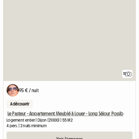
12
95 € / nuit
A découvrir
Le Pasteur - Appartement Meublé à Louer - Long Séjour Possib
Logement entier | Dijon (21000) | 55 M2
4 pers. | 2 nuits minimum
Voir l'annonce