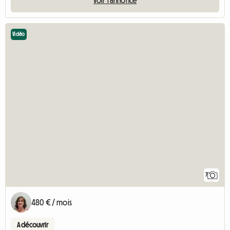
Vidéo
7
480 € / mois
A découvrir