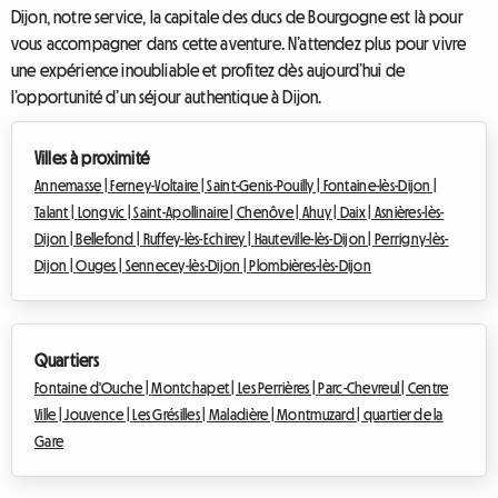
Dijon, notre service, la capitale des ducs de Bourgogne est là pour
vous accompagner dans cette aventure. N’attendez plus pour vivre
une expérience inoubliable et profitez dès aujourd’hui de
l’opportunité d’un séjour authentique à Dijon.
Villes à proximité
Annemasse |
Ferney-Voltaire |
Saint-Genis-Pouilly |
Fontaine-lès-Dijon |
Talant |
Longvic |
Saint-Apollinaire |
Chenôve |
Ahuy |
Daix |
Asnières-lès-
Dijon |
Bellefond |
Ruffey-lès-Echirey |
Hauteville-lès-Dijon |
Perrigny-lès-
Dijon |
Ouges |
Sennecey-lès-Dijon |
Plombières-lès-Dijon
Quartiers
Fontaine d'Ouche |
Montchapet |
Les Perrières |
Parc-Chevreul |
Centre
Ville |
Jouvence |
Les Grésilles |
Maladière |
Montmuzard |
quartier de la
Gare