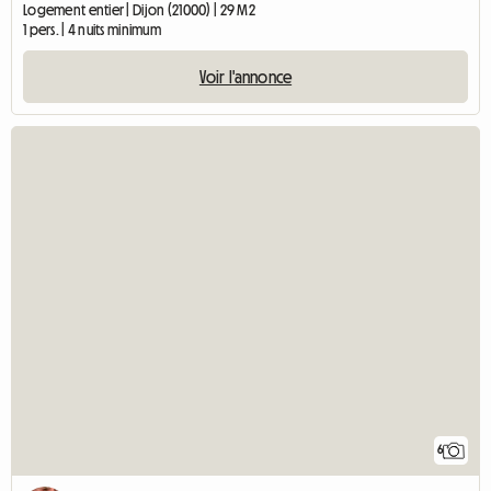
Logement entier | Dijon (21000) | 29 M2
1 pers. | 4 nuits minimum
Voir l'annonce
6