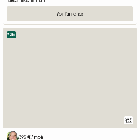
1 pers. | 1 mois minimum
Voir l'annonce
Vidéo
9
395 € / mois