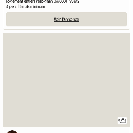
Logement entier | Perpignan (66000) | 98 M2
4 pers. | 5 nuits minimum
Voir l'annonce
8