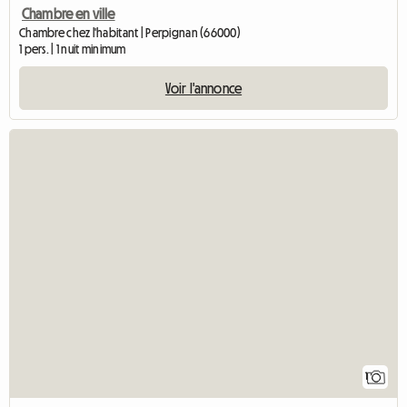
Chambre en ville
Chambre chez l'habitant | Perpignan (66000)
1 pers. | 1 nuit minimum
Voir l'annonce
Accéd
1