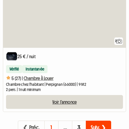
2
25 € / nuit
Vérifié
Instantanée
5 (27) |
Chambre À Louer
Chambre chez l'habitant | Perpignan (66000) | 9 M2
2 pers. | 1 nuit minimum
Voir l'annonce
❮ Préc.
1
…
3
Suiv. ❯