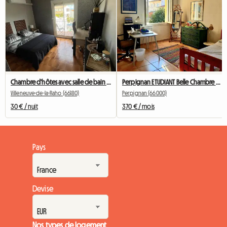
Chambre d'hôtes avec salle de bain et toilettes chez l'habitant (sympathique)
Perpignan ETUDIANT Belle Chambre ENSOLEILLEE! CENTRE VILLE
Villeneuve-de-la-Raho (66180)
Perpignan (66000)
30 € / nuit
370 € / mois
Pays
Devise
Nos types de logement