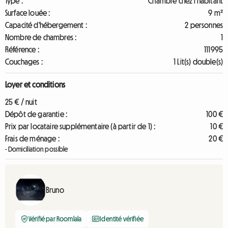
Type :
Chambre chez l'habitant
Surface louée :
9 m²
Capacité d'hébergement :
2 personnes
Nombre de chambres :
1
Référence :
111995
Couchages :
1 Lit(s) double(s)
Loyer et conditions
25 € / nuit
Dépôt de garantie :
100 €
Prix par locataire supplémentaire (à partir de 1) :
10 €
Frais de ménage :
20 €
- Domiciliation possible
Bruno
Vérifié par Roomlala
Identité vérifiée