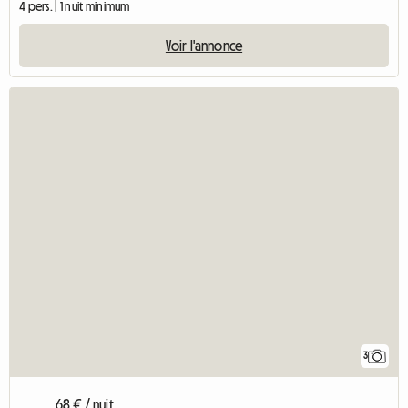
4 pers. | 1 nuit minimum
Voir l'annonce
3
68 € / nuit