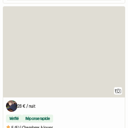
1
28 € / nuit
Vérifié
Réponse rapide
5 (5) |
Chambres à louer