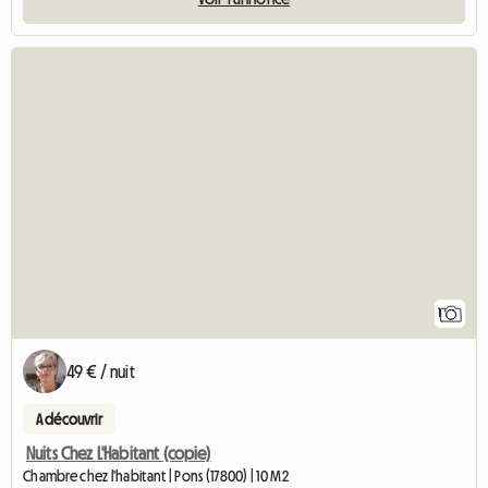
Accéder à 
1
49 € / nuit
A découvrir
Nuits Chez L'Habitant (copie)
Chambre chez l'habitant | Pons (17800) | 10 M2