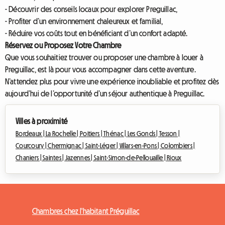
- Découvrir des conseils locaux pour explorer Preguillac,
- Profiter d’un environnement chaleureux et familial,
- Réduire vos coûts tout en bénéficiant d’un confort adapté.
Réservez ou Proposez Votre Chambre
Que vous souhaitiez trouver ou proposer une chambre à louer à
Preguillac, est là pour vous accompagner dans cette aventure.
N’attendez plus pour vivre une expérience inoubliable et profitez dès
aujourd’hui de l’opportunité d’un séjour authentique à Preguillac.
Villes à proximité
Bordeaux |
La Rochelle |
Poitiers |
Thénac |
Les Gonds |
Tesson |
Courcoury |
Chermignac |
Saint-Léger |
Villars-en-Pons |
Colombiers |
Chaniers |
Saintes |
Jazennes |
Saint-Simon-de-Pellouaille |
Rioux
Chambres chez l'habitant Préguillac