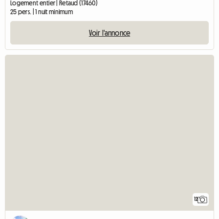
Logement entier | Retaud (17460)
25 pers. | 1 nuit minimum
Voir l'annonce
12