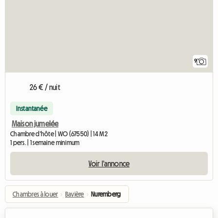
9
26 € / nuit
Instantanée
Maison jumelée
Chambre d'hôte | WO (67550) | 14 M2
1 pers. | 1 semaine minimum
Voir l'annonce
Chambres à louer
›
Bavière
›
Nuremberg