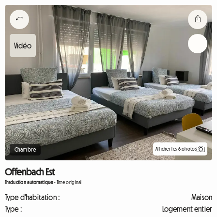
Afficher les 6 photos
Chambre
Offenbach Est
Traduction automatique
-
Titre original
Type d'habitation :
Maison
Type :
Logement entier