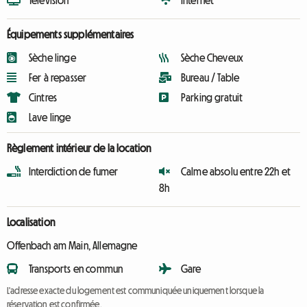
Télévision
Internet
Équipements supplémentaires
Sèche linge
Sèche Cheveux
Fer à repasser
Bureau / Table
Cintres
Parking gratuit
Lave linge
Règlement intérieur de la location
Interdiction de fumer
Calme absolu entre 22h et
8h
Localisation
Offenbach am Main, Allemagne
Transports en commun
Gare
L'adresse exacte du logement est communiquée uniquement lorsque la
réservation est confirmée.