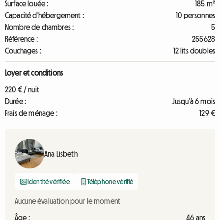
Surface louée :
185 m²
Capacité d'hébergement :
10 personnes
Nombre de chambres :
5
Référence :
255628
Couchages :
12 lits doubles
Loyer et conditions
220 € / nuit
Durée :
Jusqu'à 6 mois
Frais de ménage :
129 €
Ana Lisbeth
Identité vérifiée
Téléphone vérifié
Aucune évaluation pour le moment
Âge :
46 ans