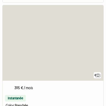
4
395 € / mois
Instantanée
Coloc Branchée