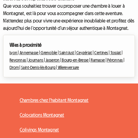
Que vous souhaitiez trouver ou proposer une chambre à louer à
Montagnat, est là pour vous accompagner dans cette aventure.
N’attendez plus pour vivre une expérience inoubliable et profitez dès
aujourd’hui de l’opportunité d’un séjour authentique à Montagnat.
Villes à proximité
Lyon |
Annemasse |
Grenoble |
Saint-Just |
Ceyzériat |
Certines |
Tossiat |
Revonnas |
Journans |
Jasseron |
Bourg-en-Bresse |
Ramasse |
Péronnas |
Drom |
Saint-Denis-lès-Bourg |
Villereversure
Chambres chez l'habitant Montagnat
Colocations Montagnat
Colivings Montagnat