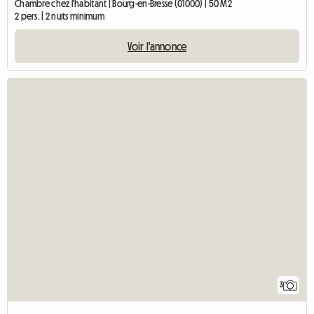
Chambre chez l'habitant | Bourg-en-Bresse (01000) | 50 M2
2 pers. | 2 nuits minimum
Voir l'annonce
3