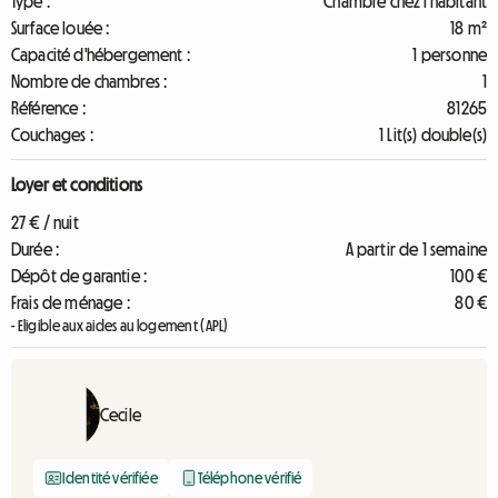
Type :
Chambre chez l'habitant
Surface louée :
18 m²
Capacité d'hébergement :
1 personne
Nombre de chambres :
1
Référence :
81265
Couchages :
1 Lit(s) double(s)
Loyer et conditions
27 € / nuit
Durée :
A partir de 1 semaine
Dépôt de garantie :
100 €
Frais de ménage :
80 €
- Eligible aux aides au logement (APL)
Cecile
Identité vérifiée
Téléphone vérifié