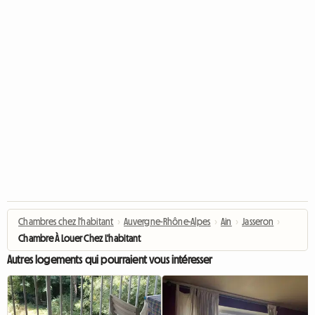
Chambres chez l'habitant
›
Auvergne-Rhône-Alpes
›
Ain
›
Jasseron
›
Chambre À Louer Chez L'habitant
Autres logements qui pourraient vous intéresser