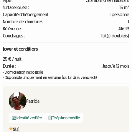
Type :
Chambre chez l'habitant
Surface louée :
15 m²
Capacité d'hébergement :
1 personne
Nombre de chambres :
1
Référence :
416119
Couchages :
1 Lit(s) double(s)
Loyer et conditions
25 € / nuit
Durée :
Jusqu'à 12 mois
- Domiciliation impossible
- Disponible uniquement en semaine (du lundi au vendredi)
Patricia
Identité vérifiée
Téléphone vérifié
5
(3)