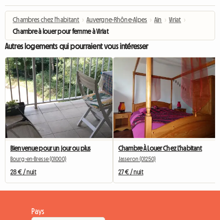
Chambres chez l'habitant
›
Auvergne-Rhône-Alpes
›
Ain
›
Viriat
›
Chambre à louer pour femme à Viriat
Autres logements qui pourraient vous intéresser
Bienvenue pour un jour ou plus
Chambre À Louer Chez L'habitant
Bourg-en-Bresse (01000)
Jasseron (01250)
28 € / nuit
27 € / nuit
Pays