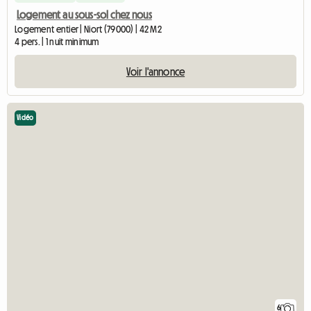
Logement au sous-sol chez nous
Logement entier | Niort (79000) | 42 M2
4 pers. | 1 nuit minimum
Voir l'annonce
Vidéo
6