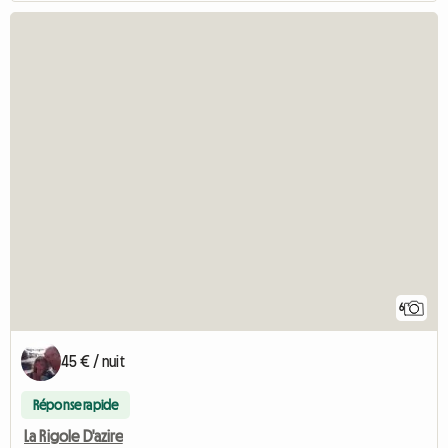
6
45 € / nuit
Réponse rapide
La Rigole D'azire