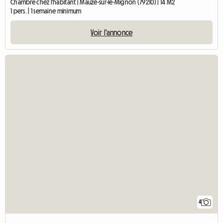
Chambre chez l'habitant | Mauzé-sur-le-Mignon (79210) | 14 M2
1 pers. | 1 semaine minimum
Voir l'annonce
4