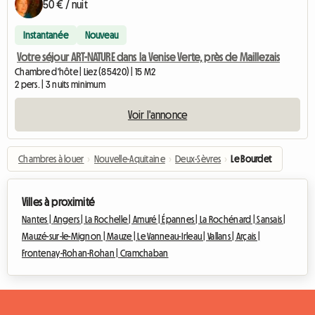
50 € / nuit
Instantanée
Nouveau
Votre séjour ART-NATURE dans la Venise Verte, près de Maillezais
Chambre d'hôte | Liez (85420) | 15 M2
2 pers. | 3 nuits minimum
Voir l'annonce
Chambres à louer
›
Nouvelle-Aquitaine
›
Deux-Sèvres
›
Le Bourdet
Villes à proximité
Nantes |
Angers |
La Rochelle |
Amuré |
Épannes |
La Rochénard |
Sansais |
Mauzé-sur-le-Mignon |
Mauze |
Le Vanneau-Irleau |
Vallans |
Arçais |
Frontenay-Rohan-Rohan |
Cramchaban