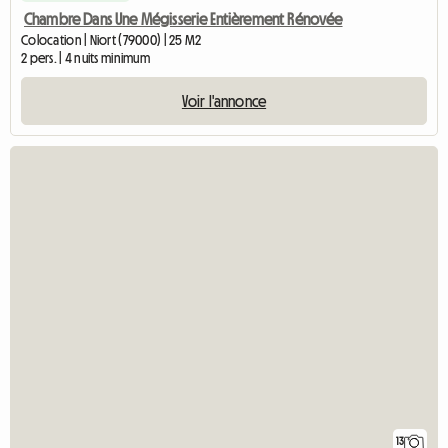
Chambre Dans Une Mégisserie Entièrement Rénovée
Colocation | Niort (79000) | 25 M2
2 pers. | 4 nuits minimum
Voir l'annonce
13