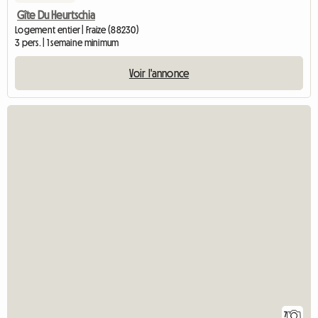
Gîte Du Heurtschia
Logement entier | Fraize (88230)
3 pers. | 1 semaine minimum
Voir l'annonce
7