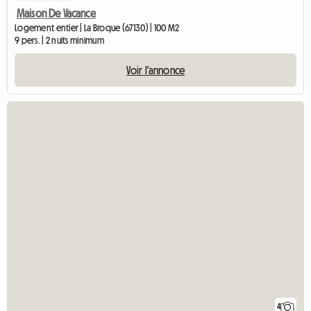
Maison De Vacance
Logement entier | La Broque (67130) | 100 M2
9 pers. | 2 nuits minimum
Voir l'annonce
4