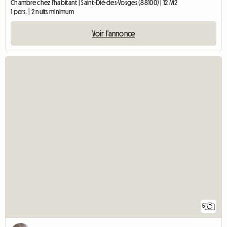
Chambre chez l'habitant | Saint-Dié-des-Vosges (88100) | 12 M2
1 pers. | 2 nuits minimum
Voir l'annonce
5