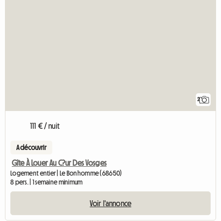
2
111 € / nuit
A découvrir
Gîte À Louer Au C?ur Des Vosges
Logement entier | Le Bonhomme (68650)
8 pers. | 1 semaine minimum
Voir l'annonce