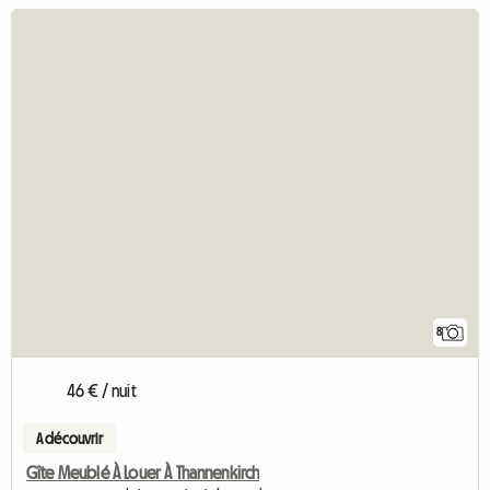
8
46 € / nuit
A découvrir
Gîte Meublé À Louer À Thannenkirch