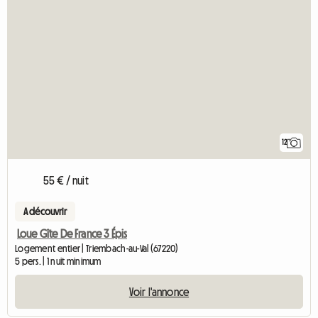
12
55 € / nuit
A découvrir
Loue Gîte De France 3 Épis
Logement entier | Triembach-au-Val (67220)
5 pers. | 1 nuit minimum
Voir l'annonce