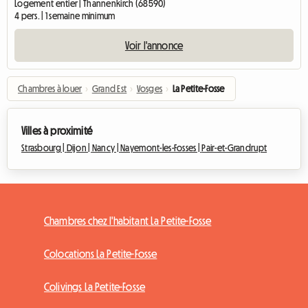
Logement entier | Thannenkirch (68590)
4 pers. | 1 semaine minimum
Voir l'annonce
Chambres à louer
›
Grand Est
›
Vosges
›
La Petite-Fosse
Villes à proximité
Strasbourg |
Dijon |
Nancy |
Nayemont-les-Fosses |
Pair-et-Grandrupt
Chambres chez l'habitant La Petite-Fosse
Colocations La Petite-Fosse
Colivings La Petite-Fosse