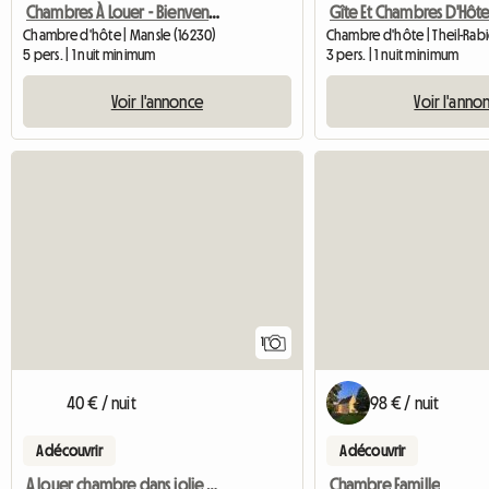
Chambres À Louer - Bienvenue À La Fontaine Des Arts !
Gîte Et Chambres D'Hôte
Chambre d'hôte | Mansle (16230)
Chambre d'hôte | Theil-Rabi
5 pers. | 1 nuit minimum
3 pers. | 1 nuit minimum
Voir l'annonce
Voir l'anno
Accéder à l'annonce
1
40 € / nuit
98 € / nuit
A découvrir
A découvrir
A louer chambre dans jolie maison
Chambre Famille