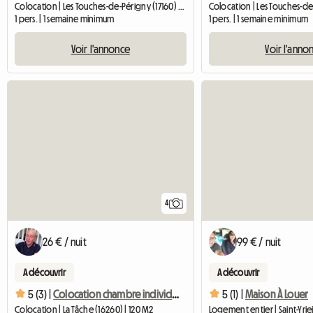
Colocation | Les Touches-de-Périgny (17160) | 9 M2
1 pers. | 1 semaine minimum
1 pers. | 1 semaine minimum
Voir l'annonce
Voir l'anno
4
26 € / nuit
99 € / nuit
A découvrir
A découvrir
5 (3) |
Colocation chambre individuelle
5 (1) |
Maison À Louer
Colocation | La Tâche (16260) | 120 M2