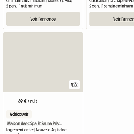
Chambre chez l'habitant | Ardilleux (79110)
2 pers. | 1 nuit minimum
2 pers. | 1 semaine minimum
Voir l'annonce
Voir l'anno
4
69 € / nuit
A découvrir
Maison Avec Spa Et Sauna Privatifs
Logement entier | Nouvelle-Aquitaine