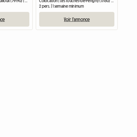
Colocation | La Chapelle-Pouilloux (79190) | 60 M2
Colocation | Les Touches-de-Périgny (17160) | 24 M2
2 pers. | 1 semaine minimum
nce
Voir l'annonce