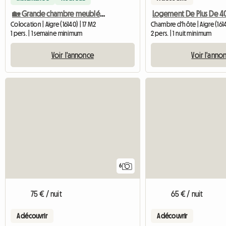
🏡 Grande chambre meublée dans une maison avec jardin 🌿
Colocation | Aigre (16140) | 17 M2
Chambre d'hôte | Aigre (161
1 pers. | 1 semaine minimum
2 pers. | 1 nuit minimum
Voir l'annonce
Voir l'anno
6
75 € / nuit
65 € / nuit
A découvrir
A découvrir