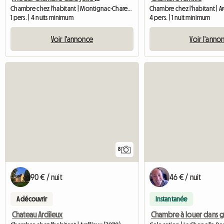
Chambre chez l'habitant | Montignac-Charente (16330) | 17 M2
Chambre chez l'habitant | Ard
1 pers. | 4 nuits minimum
4 pers. | 1 nuit minimum
Voir l'annonce
Voir l'anno
8
90 € / nuit
46 € / nuit
A découvrir
Instantanée
Chateau Ardileux