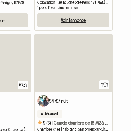
Colocation | Les Touches-de-Périgny (17160) | 12 M2
Colocation | Les Touches-de-Périgny (17160) | 15 M2
1 pers. | 1 semaine minimum
Voir l'annonce
nce
11
12
54 € / nuit
A découvrir
5 (3) |
Grande chambre de 18 M2 à louer
Chambre chez l'habitant | Saint-Yrieix-sur-Charente (16710)
Logement entier | Saint-Yrieix-sur-Charente (16710)