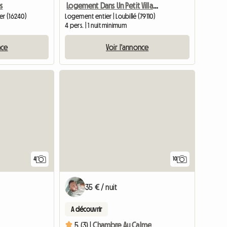
s
Logement Dans Un Petit Village
er (16240)
Logement entier | Loubillé (79110)
4 pers. | 1 nuit minimum
nce
Voir l'annonce
4
10
35 € / nuit
A découvrir
5 (3) |
Chambre Au Calme