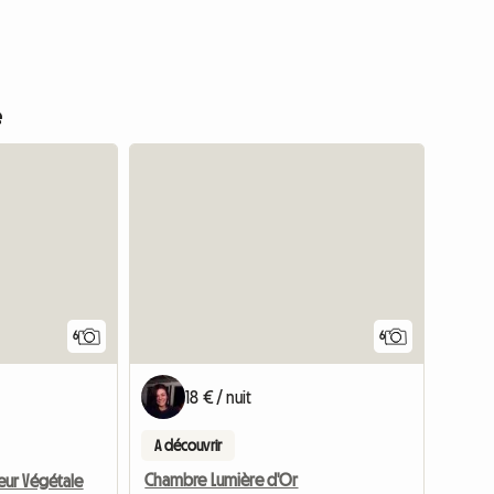
e
6
6
18 € / nuit
A découvrir
Chambre Lumière d'Or
ur Végétale