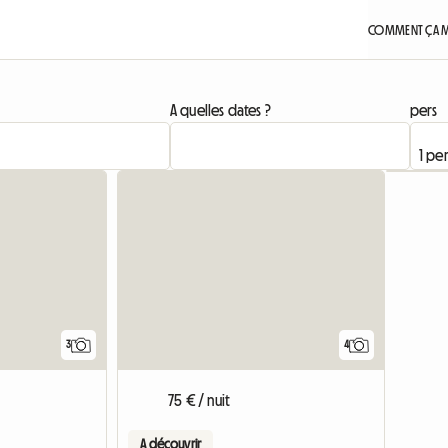
COMMENT ÇA M
A quelles dates ?
pers
3
4
75 € / nuit
A découvrir