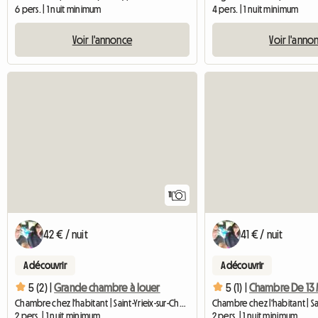
6 pers. | 1 nuit minimum
4 pers. | 1 nuit minimum
Voir l'annonce
Voir l'anno
11
42 € / nuit
41 € / nuit
A découvrir
A découvrir
5 (2) |
Grande chambre à louer
5 (1) |
Chambre De 13 
Chambre chez l'habitant | Saint-Yrieix-sur-Charente (16710)
2 pers. | 1 nuit minimum
2 pers. | 1 nuit minimum