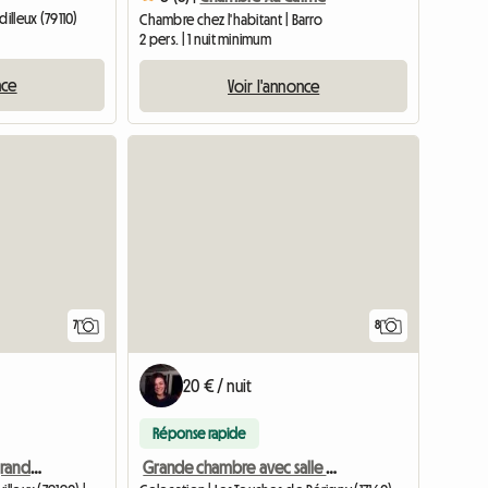
illeux (79110)
Chambre chez l'habitant | Barro
2 pers. | 1 nuit minimum
nce
Voir l'annonce
7
8
20 € / nuit
Réponse rapide
Chambre à louer dans grande maison habitée par personne seul
Grande chambre avec salle d'eau et wc privatif