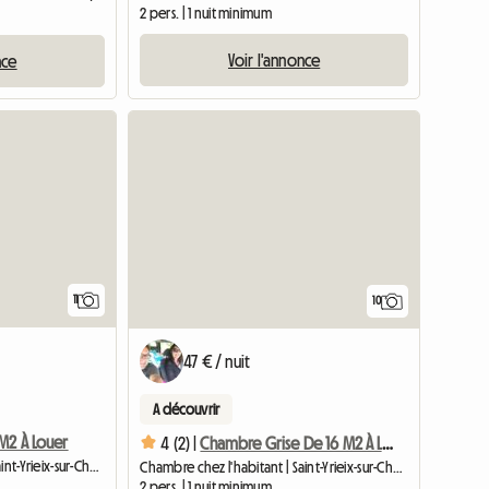
2 pers. | 1 nuit minimum
Voir l'annonce
nce
11
10
47 € / nuit
A découvrir
M2 À Louer
4 (2) |
Chambre Grise De 16 M2 À Louer
Chambre chez l'habitant | Saint-Yrieix-sur-Charente (16710)
Chambre chez l'habitant | Saint-Yrieix-sur-Charente (16710)
2 pers. | 1 nuit minimum