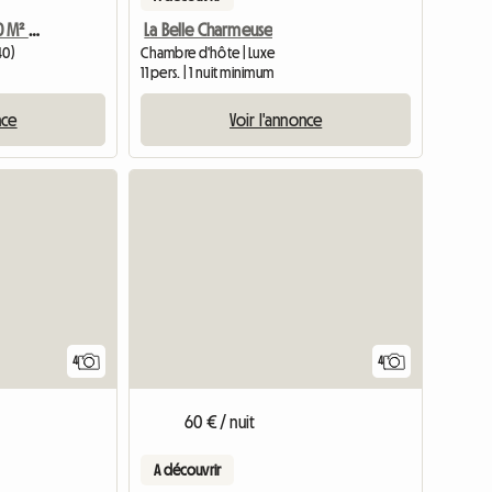
Logement De Plus De 40 M² À Louer
La Belle Charmeuse
40)
Chambre d'hôte | Luxe
11 pers. | 1 nuit minimum
nce
Voir l'annonce
4
4
60 € / nuit
A découvrir