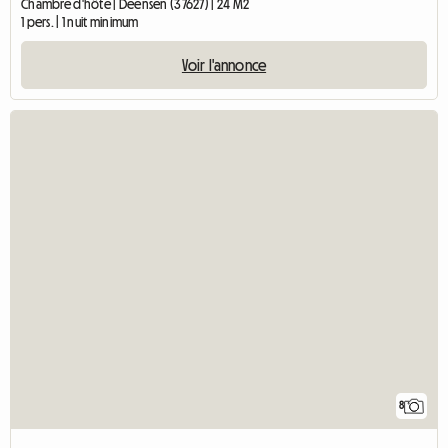
Chambre d'hôte | Deensen (37627) | 24 M2
1 pers. | 1 nuit minimum
Voir l'annonce
8