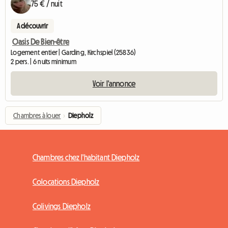
75 € / nuit
A découvrir
Oasis De Bien-être
Logement entier | Garding, Kirchspiel (25836)
2 pers. | 6 nuits minimum
Voir l'annonce
Chambres à louer
›
Diepholz
Chambres chez l'habitant Diepholz
Colocations Diepholz
Colivings Diepholz