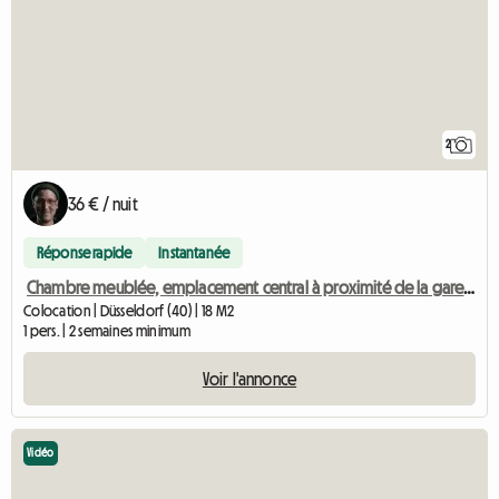
2
36 € / nuit
Réponse rapide
Instantanée
Chambre meublée, emplacement central à proximité de la gare principale
Colocation | Düsseldorf (40) | 18 M2
1 pers. | 2 semaines minimum
Voir l'annonce
Vidéo