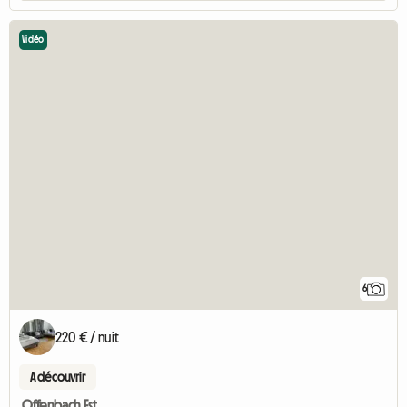
Vidéo
6
220 € / nuit
A découvrir
Offenbach Est