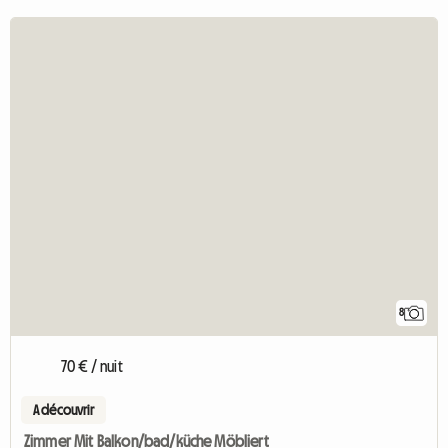
8
70 € / nuit
A découvrir
Zimmer Mit Balkon/bad/küche Möbliert