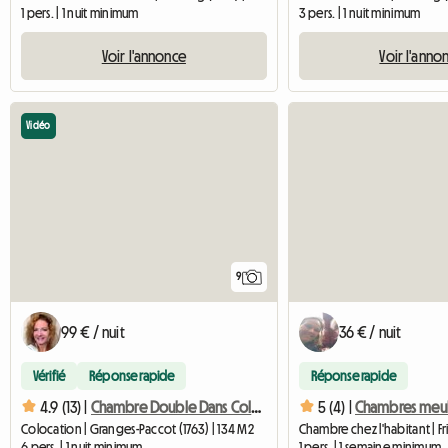
1 pers. | 1 nuit minimum
3 pers. | 1 nuit minimum
Voir l'annonce
Voir l'anno
Vidéo
9
99 € / nuit
36 € / nuit
Vérifié
Réponse rapide
Réponse rapide
4.9 (13) |
Chambre Double Dans Colocation
5 (4) |
Chambres meub
Colocation | Granges-Paccot (1763) | 134 M2
Chambre chez l'habitant | Fr
6 pers. | 1 nuit minimum
1 pers. | 1 semaine minimum