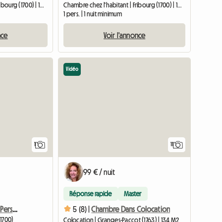
Chambre chez l'habitant | Fribourg (1700) | 10 M2
Chambre chez l'habitant | Fribourg (1700) | 10 M2
1 pers. | 1 nuit minimum
nce
Voir l'annonce
Vidéo
Accéder à l'annonce
Accéder à l
1
11
99 € / nuit
Réponse rapide
Master
F3 : Chambre À Louer - 3 Personnes
5 (8) |
Chambre Dans Colocation
1700)
Colocation | Granges-Paccot (1763) | 134 M2