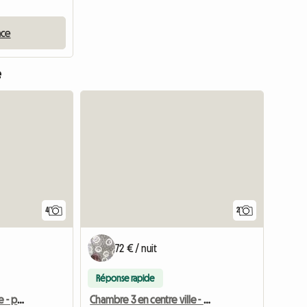
nce
e
4
2
72 € / nuit
Réponse rapide
Chambre 1 en centre ville - proche université
Chambre 3 en centre ville - proche université