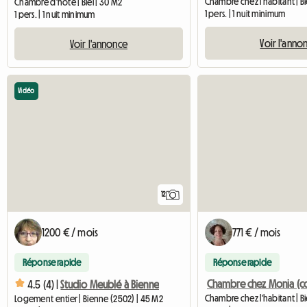
Chambre d'hôte | Biel | 30 M2
1 pers. | 1 nuit minimum
1 pers. | 1 nuit minimum
Voir l'anno
Voir l'annonce
Vidéo
12
1200 € / mois
771 € / mois
Réponse rapide
Réponse rapide
4.5 (4) |
Studio Meublé à Bienne
Logement entier | Bienne (2502) | 45 M2