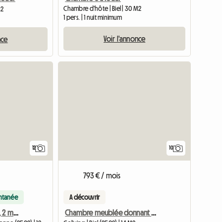
Chambre d'hôte | Biel | 30 M2
M2
1 pers. | 1 nuit minimum
Voir l'annonce
nce
12
10
793 € / mois
antanée
A découvrir
Chambre à louer, calme, 2 min. de la gare de Bienne
Chambre meublée donnant sur cour, calme et centrale