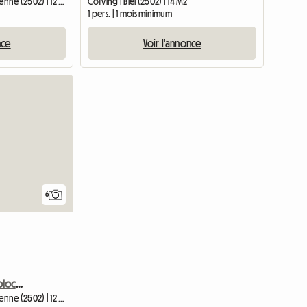
Chambre chez l'habitant | Bienne (2502) | 12 M2
Coliving | Biel (2502) | 14 M2
1 pers. | 1 mois minimum
nce
Voir l'annonce
6
Chambre chez Monia (colocation)
Chambre chez l'habitant | Bienne (2502) | 12 M2