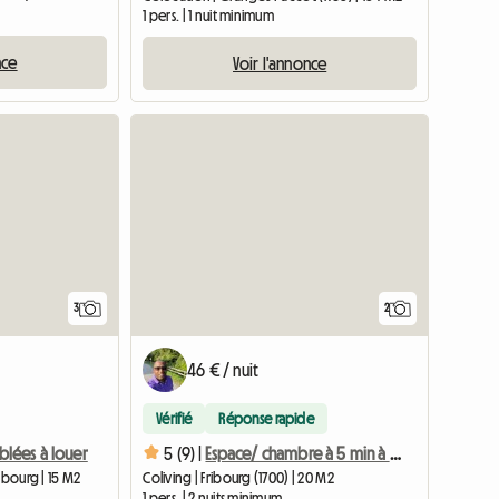
1 pers. | 1 nuit minimum
nce
Voir l'annonce
3
2
46 € / nuit
Vérifié
Réponse rapide
lées à louer
5 (9) |
Espace/ chambre à 5 min à pieds de la gare de Fribourg.
ibourg | 15 M2
Coliving | Fribourg (1700) | 20 M2
1 pers. | 2 nuits minimum