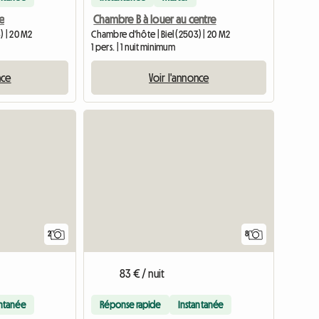
e
Chambre B à louer au centre
) | 20 M2
Chambre d'hôte | Biel (2503) | 20 M2
1 pers. | 1 nuit minimum
nce
Voir l'annonce
Accéder à l'annonce
Accéder à
2
8
83 € / nuit
antanée
Réponse rapide
Instantanée