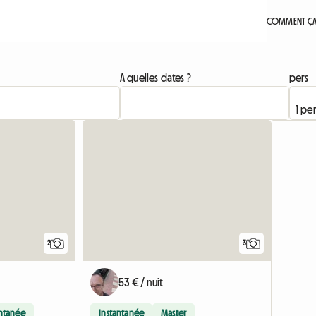
COMMENT ÇA
A quelles dates ?
pers
Accéder à
2
3
53 € / nuit
antanée
Instantanée
Master