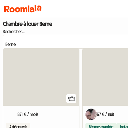
Chambre à louer Berne
Rechercher...
7
871 € / mois
57 € / nuit
A découvrir
Réponse rapide
Inst