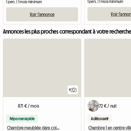
1 pers. | 1 mois minimum
1 pers. | 1 mois minimum
Voir l'anno
Voir l'annonce
Annonces les plus proches correspondant à votre recherch
6
871 € / mois
72 € / nuit
Réponse rapide
A découvrir
Chambre meublée dans coloc à 2 filles