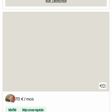
Voir l'annonce
6
772 € / mois
Vérifié
Réponse rapide