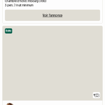
Chambre d'hôte | Fribourg (1700)
3 pers. | 1 nuit minimum
Voir l'annonce
Vidéo
9