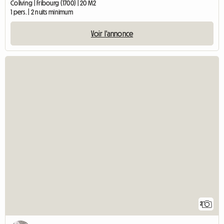
Coliving | Fribourg (1700) | 20 M2
1 pers. | 2 nuits minimum
Voir l'annonce
2