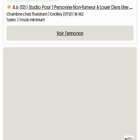
4.6 (12) |
Studio Pour 1 Personne Non-fumeur à Louer Dans Une Villa
Chambre chez l'habitant | Grolley (1772) | 18 M2
1 pers. | 1 mois minimum
Voir l'annonce
8