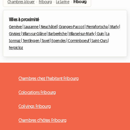
Chambres à louer
›
Fribourg
›
La Sarine
›
Fribourg
Villes à proximité
Genève |
Lausanne |
Neuchâtel |
Granges-Paccot |
Pierrafortscha |
Marly |
Givisiez |
Villars-sur-Glâne |
Barberêche |
Villarsel-sur-Marly |
Guin |
La
Sonnaz |
Tentlingen |
Tavel |
Ependes |
Corminboeuf |
Saint-Ours |
Ferpicloz
Chambres chez l'habitant Fribourg
Colocations Fribourg
Colivings Fribourg
Chambres d'hôtes Fribourg