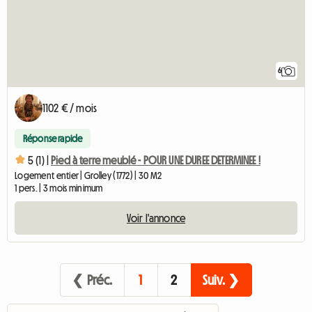
6
1102 € / mois
Réponse rapide
5 (1) |
Pied à terre meublé - POUR UNE DUREE DETERMINEE !
Logement entier | Grolley (1772) | 30 M2
1 pers. | 3 mois minimum
Voir l'annonce
❮ Préc.
1
2
Suiv. ❯