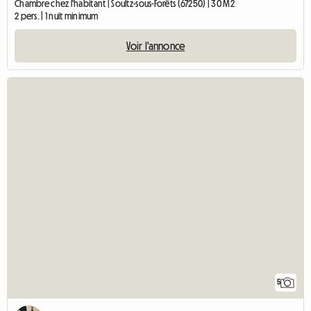
Chambre chez l'habitant | Soultz-sous-Forêts (67250) | 30 M2
2 pers. | 1 nuit minimum
Voir l'annonce
5