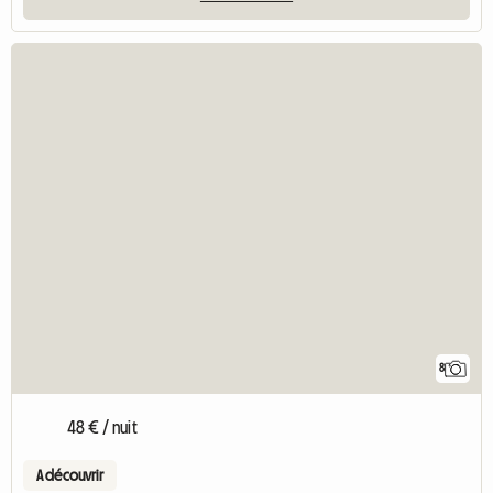
8
48 € / nuit
A découvrir