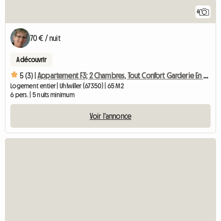
6
70 € / nuit
A découvrir
5 (3) |
Appartement F3; 2 Chambres, Tout Confort Garderie En Opt°
Logement entier | Uhlwiller (67350) | 65 M2
6 pers. | 5 nuits minimum
Voir l'annonce