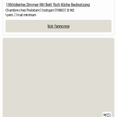
1 Möbliertes Zimmer Mit Bett Tisch Küche Badnutzung
Chambre chez l'habitant | Stuttgart (70182) | 12 M2
1 pers. | 1 nuit minimum
Voir l'annonce
10