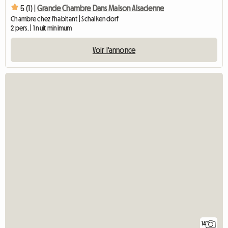
5 (1) |
Grande Chambre Dans Maison Alsacienne
Chambre chez l'habitant | Schalkendorf
2 pers. | 1 nuit minimum
Voir l'annonce
14