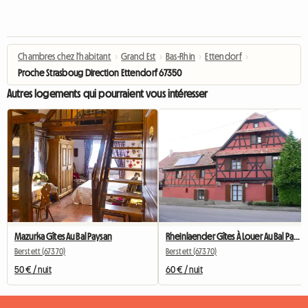
Chambres chez l'habitant
›
Grand Est
›
Bas-Rhin
›
Ettendorf
›
Proche Strasboug Direction Ettendorf 67350
Autres logements qui pourraient vous intéresser
Mazurka Gîtes Au Bal Paysan
Rheinlaender Gîtes À Louer Au Bal Paysan
Berstett (67370)
Berstett (67370)
50 € / nuit
60 € / nuit