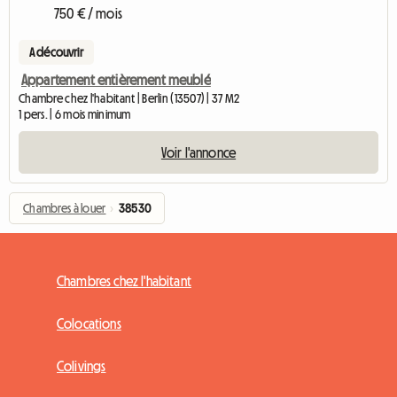
750 € / mois
A découvrir
Appartement entièrement meublé
Chambre chez l'habitant | Berlin (13507) | 37 M2
1 pers. | 6 mois minimum
Voir l'annonce
Chambres à louer
›
38530
Chambres chez l'habitant
Colocations
Colivings