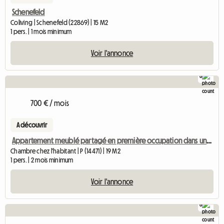
Schenefeld
Coliving | Schenefeld (22869) | 15 M2
1 pers. | 1 mois minimum
Voir l'annonce
8
700 € / mois
A découvrir
Appartement meublé partagé en première occupation dans une villa de ville avec jardin près de l'université et de S
Chambre chez l'habitant | P (14471) | 19 M2
1 pers. | 2 mois minimum
Voir l'annonce
8