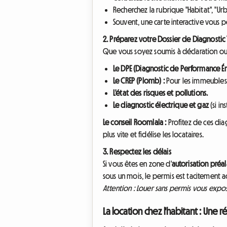
Recherchez la rubrique "Habitat", "Ur
Souvent, une carte interactive vous
2. Préparez votre Dossier de Diagnostic
Que vous soyez soumis à déclaration ou 
Le DPE (Diagnostic de Performance Én
Le CREP (Plomb) :
Pour les immeubles 
L'état des risques et pollutions.
Le diagnostic électrique et gaz
(si in
Le conseil Roomlala :
Profitez de ces dia
plus vite et fidélise les locataires.
3. Respectez les délais
Si vous êtes en zone d'
autorisation préa
sous un mois, le permis est tacitement 
Attention : Louer sans permis vous expos
La location chez l'habitant : Une 