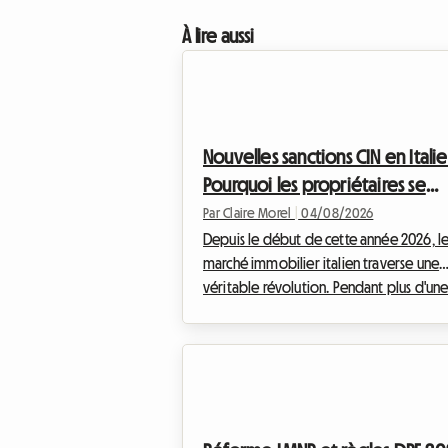
À lire aussi
Nouvelles sanctions CIN en Italie
Pourquoi les propriétaires se
tournent vers la colocation en
Par Claire Morel
|
04/08/2026
2026
Depuis le début de cette année 2026, l
marché immobilier italien traverse une
véritable révolution. Pendant plus d'un
décennie, les grandes villes comme Ro
Milan, Florence ou Bologne ont été
submergées par la frénésie des location
touristiques. Cependant, face à l'urgenc
la crise du logement et à la nécessité d
réguler un secteur devenu incontrôlable,