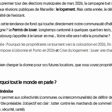
premier tour des élections municipales de mars 2026, la campagne bat son
 aux réunions publiques de Marseille :
le logement
. Mais cette année, le 
lité de l'existant.
cette tendance de fond qui touche directement notre communauté d'héber
igne ? Le
Permis de Louer
. Longtemps cantonné à quelques quartiers tests, i
asbourg s'apprête à le lancer en mai... Votre ville sera-t-elle la prochaine ?
alie : Pourquoi les propriétaires se tournent vers la colocation en 2026
,
Fin
'impose à Lisbonne et Porto en 2026
et
Crise du logement : Louer une cham
en changer la donne pour vos futures locations, que vous soyez propriét
rquoi tout le monde en parle ?
énéralise
louer permet aux collectivités (communes ou intercommunalités) de définir
rôle préalable. L'objectif est clair : lutter contre les marchands de somme
 sécurité, santé).