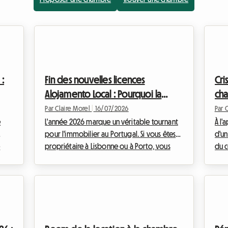
 :
Fin des nouvelles licences
Cri
Alojamento Local : Pourquoi la
cha
colocation longue durée s'impose
sol
Par Claire Morel
|
16/07/2026
Par 
e
à Lisbonne et Porto en 2026
L'année 2026 marque un véritable tournant
ro
À l'
pour l'immobilier au Portugal. Si vous êtes
d'un
e
propriétaire à Lisbonne ou à Porto, vous
du c
me,
avez sans doute suivi avec attention, et
en S
peut-être une certaine anxiété, les récents
que 
s
bouleversements législatifs entourant la
Suis
e de
location touristique. L'âge d'or de
Entr
e
l'Alojamento Local 2026 tel que nous l'avons
qui 
 le
connu est bel et bien révolu dans les zones
acti