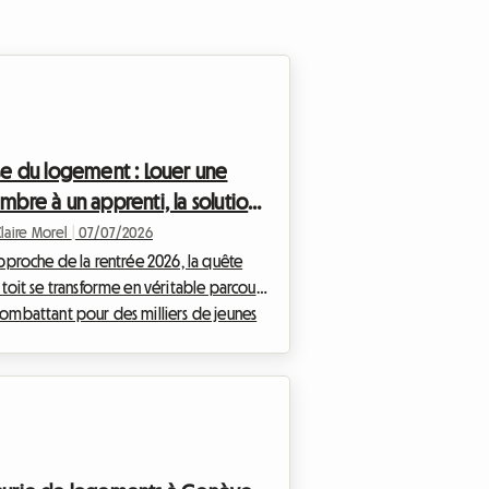
se du logement : Louer une
mbre à un apprenti, la solution
idaire de 2026 en Suisse
Claire Morel
|
07/07/2026
mande
approche de la rentrée 2026, la quête
 toit se transforme en véritable parcours
ombattant pour des milliers de jeunes
uisse. Chez Roomlala, nous constatons
la recherche d'un logement apprenti
se 2026 n'a jamais été aussi complexe.
e des loyers qui s'envolent et une offre
se raréfie drastiquement, les jeunes
fs et les étudiants en formation