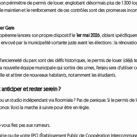
n périmètre de permis de louer, englobant désormais plus de 1 300 loge
 le maintien et le renforcement de ces contrôles sont des promesses incon
ier Gare
européenne lancera son propre dispositif le
1er mai 2026
, ciblant spécifiqu
t envoyé par la municipalité sortante juste avant les élections : la rénovat
 l'ancienneté du parc sont des défis historiques, le permis de louer (déjà 
 nouvelle équipe municipale qui sortira des urnes, l'enjeu sera d'utiliser 
le et attirer de nouveaux habitants, notamment les étudiants.
ticiper et rester serein ?
ou un studio indépendant via Roomlala ? Pas de panique. Si le permis de l
nce. Voici la marche à suivre pour être en règle.
Ne vous fiez pas aux rumeurs.
Mairie ou de votre EPCI (Établissement Public de Coopération Intercommuna