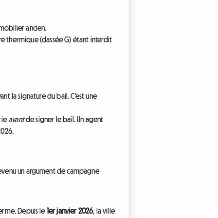
mobilier ancien.
e thermique (classée G) étant interdit
nt la signature du bail. C'est une
rie
avant
de signer le bail. Un agent
2026.
st devenu un argument de campagne
ferme. Depuis le
1er janvier 2026
, la ville