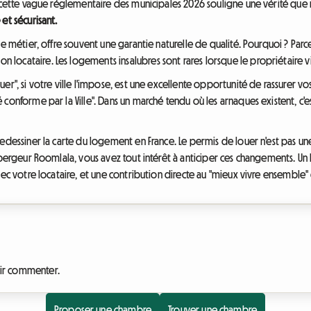
, cette vague réglementaire des municipales 2026 souligne une vérité qu
et sécurisant.
de métier, offre souvent une garantie naturelle de qualité. Pourquoi ? Pa
ocataire. Les logements insalubres sont rares lorsque le propriétaire vit
r", si votre ville l'impose, est une excellente opportunité de rassurer vos
conforme par la Ville". Dans un marché tendu où les arnaques existent, c'es
edessiner la carte du logement en France. Le permis de louer n'est pas un
hébergeur Roomlala, vous avez tout intérêt à anticiper ces changements. U
vec votre locataire, et une contribution directe au "mieux vivre ensemble"
ir commenter.
Proposer une chambre
Trouver une chambre