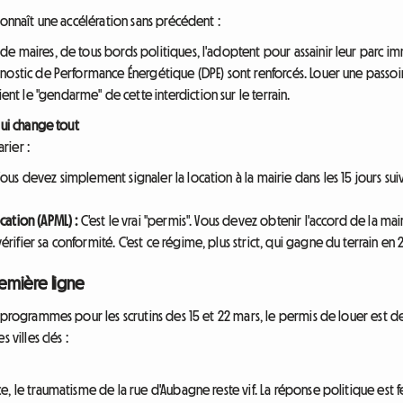
connaît une accélération sans précédent :
de maires, de tous bords politiques, l'adoptent pour assainir leur parc im
gnostic de Performance Énergétique (DPE) sont renforcés. Louer une passoir
nt le "gendarme" de cette interdiction sur le terrain.
qui change tout
rier :
ous devez simplement signaler la location à la mairie dans les 15 jours suiva
cation (APML) :
C'est le vrai "permis". Vous devez obtenir l'accord de la mai
rifier sa conformité. C'est ce régime, plus strict, qui gagne du terrain en 
remière ligne
rs programmes pour les scrutins des 15 et 22 mars, le permis de louer e
 villes clés :
, le traumatisme de la rue d'Aubagne reste vif. La réponse politique est 