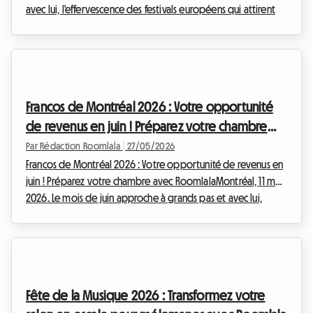
avec lui, l'effervescence des festivals européens qui attirent
des milliers de passionnés. Parmi eux, une pépite belge se
distingue : le Horst Arts & Music Festival. Niché à Vilvorde, cet
événement annuel est bien plus qu'un simple rendez-vous
musical ; c'est une célébration audacieuse de la musique
électronique (techno, house), de l'art contemporain et de
Francos de Montréal 2026 : Votre opportunité
l'architecture. Du 9 au ...
de revenus en juin ! Préparez votre chambre
avec Roomlala
Par Rédaction Roomlala
|
27/05/2026
Francos de Montréal 2026 : Votre opportunité de revenus en
juin ! Préparez votre chambre avec RoomlalaMontréal, 11 mai
2026. Le mois de juin approche à grands pas et avec lui,
l'effervescence des grands événements qui animent la
métropole québécoise. Parmi eux, les incontournables
Francos de Montréal s'apprêtent à transformer le Quartier
des Spectacles en un épicentre de la musique francophone.
Du 12 au 20 juin 2026, près de 150 spectacles, gratuits et
Fête de la Musique 2026 : Transformez votre
payants, attireront des milliers de visiteu...