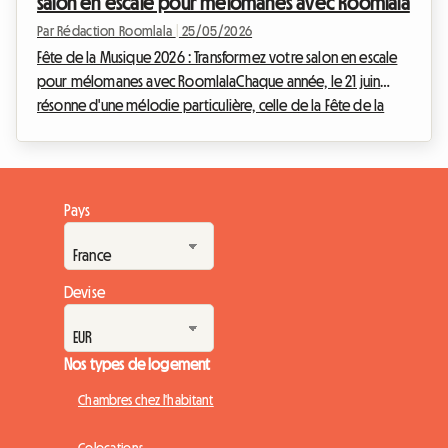
salon en escale pour mélomanes avec Roomlala
Par Rédaction Roomlala
|
25/05/2026
Fête de la Musique 2026 : Transformez votre salon en escale
pour mélomanes avec RoomlalaChaque année, le 21 juin
résonne d'une mélodie particulière, celle de la Fête de la
Musique. En 2026, cette célébration populaire, créée par le
Ministère de la Culture en 1982, tombe un dimanche, offrant
une occasion rêvée de prolonger la fête sans se soucier du
réveil du lendemain. Mais au-delà des scènes publiques et
Pays
des rues animées, et si cette année, vous apportiez la magie
de la musique directement chez...
Devise
Nos types de logement
Chambres chez l'habitant