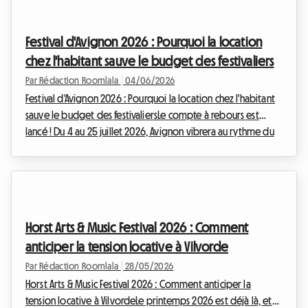
aidant des visiteurs à trouver un bon plan logement pendant
les Nuits Sonores à Lyon. Qu'est-ce que les Nuits Sonores à
Festival d'Avignon 2026 : Pourquoi la location
Lyon ? Les Nuits S...
chez l'habitant sauve le budget des festivaliers
Par Rédaction Roomlala
|
04/06/2026
Festival d'Avignon 2026 : Pourquoi la location chez l'habitant
sauve le budget des festivaliersLe compte à rebours est
lancé ! Du 4 au 25 juillet 2026, Avignon vibrera au rythme du
plus grand festival de spectacle vivant au monde. Le Festival
d'Avignon, avec ses éditions IN et OFF, attire chaque année
des dizaines de milliers d'amoureux du théâtre, transformant
la cité papale en une scène géante. En 2025, le Festival IN
affichait un taux de fréquentation impressionnant de 96,5%,
Horst Arts & Music Festival 2026 : Comment
tandis que le OF...
anticiper la tension locative à Vilvorde
Par Rédaction Roomlala
|
28/05/2026
Horst Arts & Music Festival 2026 : Comment anticiper la
tension locative à VilvordeLe printemps 2026 est déjà là, et