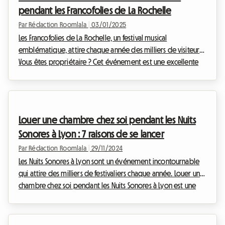
pendant les Francofolies de La Rochelle
Par Rédaction Roomlala
|
03/01/2025
Les Francofolies de La Rochelle, un festival musical
emblématique, attire chaque année des milliers de visiteurs.
Vous êtes propriétaire ? Cet événement est une excellente
opportunité de louer une chambre chez soi pendant les
Francofolies de La Rochelle. Cela permet de générer des
revenus supplémentaires tout en participant à l'ambiance
festive unique de cet événement. Pourquoi louer une
Louer une chambre chez soi pendant les Nuits
chambre pendant les Francofolies de La Rochelle ? Voici
Sonores à Lyon : 7 raisons de se lancer
pourquoi louer une chambre chez soi pendant...
Par Rédaction Roomlala
|
29/11/2024
Les Nuits Sonores à Lyon sont un événement incontournable
qui attire des milliers de festivaliers chaque année. Louer une
chambre chez soi pendant les Nuits Sonores à Lyon est une
excellente opportunité pour les propriétaires. Dans cet
article, nous vous expliquons pourquoi vous devriez profiter
de cet événement pour maximiser vos revenus. Le tout en