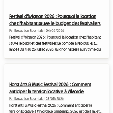
Festival d'Avignon 2026 : Pourquoi la location
chez l'habitant sauve le budget des festivaliers
Par Rédaction Roomlala
|
04/06/2026
Festival d'Avignon 2026 : Pourquoi la location chez l'habitant
sauve le budget des festivaliersLe compte à rebours est
lancé ! Du 4 au 25 juillet 2026, Avignon vibrera au rythme du
plus grand festival de spectacle vivant au monde. Le Festival
d'Avignon, avec ses éditions IN et OFF, attire chaque année
des dizaines de milliers d'amoureux du théâtre, transformant
la cité papale en une scène géante. En 2025, le Festival IN
affichait un taux de fréquentation impressionnant de 96,5%,
Horst Arts & Music Festival 2026 : Comment
tandis que le OF...
anticiper la tension locative à Vilvorde
Par Rédaction Roomlala
|
28/05/2026
Horst Arts & Music Festival 2026 : Comment anticiper la
tension locative à VilvordeLe printemps 2026 est déjà là, et