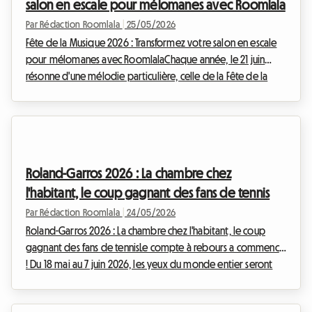
salon en escale pour mélomanes avec Roomlala
Par Rédaction Roomlala
|
25/05/2026
Fête de la Musique 2026 : Transformez votre salon en escale
pour mélomanes avec RoomlalaChaque année, le 21 juin
résonne d'une mélodie particulière, celle de la Fête de la
Musique. En 2026, cette célébration populaire, créée par le
Ministère de la Culture en 1982, tombe un dimanche, offrant
une occasion rêvée de prolonger la fête sans se soucier du
réveil du lendemain. Mais au-delà des scènes publiques et
des rues animées, et si cette année, vous apportiez la magie
Roland-Garros 2026 : La chambre chez
de la musique directement chez...
l'habitant, le coup gagnant des fans de tennis
Par Rédaction Roomlala
|
24/05/2026
Roland-Garros 2026 : La chambre chez l'habitant, le coup
gagnant des fans de tennisLe compte à rebours a commencé
! Du 18 mai au 7 juin 2026, les yeux du monde entier seront
rivés sur le Stade Roland-Garros à Paris. Les meilleurs joueurs
de tennis s'affronteront sur la terre battue mythique,