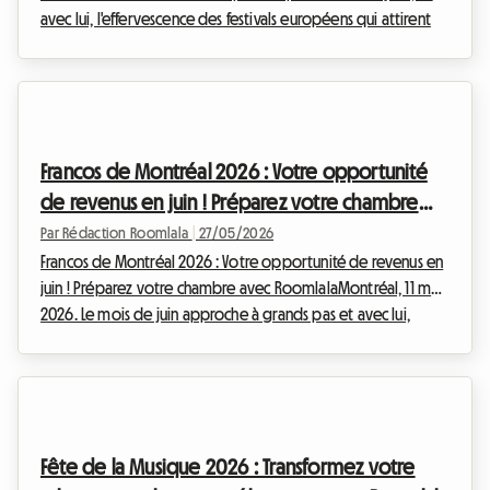
avec lui, l'effervescence des festivals européens qui attirent
des milliers de passionnés. Parmi eux, une pépite belge se
distingue : le Horst Arts & Music Festival. Niché à Vilvorde, cet
événement annuel est bien plus qu'un simple rendez-vous
musical ; c'est une célébration audacieuse de la musique
électronique (techno, house), de l'art contemporain et de
Francos de Montréal 2026 : Votre opportunité
l'architecture. Du 9 au ...
de revenus en juin ! Préparez votre chambre
avec Roomlala
Par Rédaction Roomlala
|
27/05/2026
Francos de Montréal 2026 : Votre opportunité de revenus en
juin ! Préparez votre chambre avec RoomlalaMontréal, 11 mai
2026. Le mois de juin approche à grands pas et avec lui,
l'effervescence des grands événements qui animent la
métropole québécoise. Parmi eux, les incontournables
Francos de Montréal s'apprêtent à transformer le Quartier
des Spectacles en un épicentre de la musique francophone.
Du 12 au 20 juin 2026, près de 150 spectacles, gratuits et
Fête de la Musique 2026 : Transformez votre
payants, attireront des milliers de visiteu...