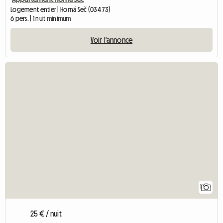
Logement entier | Horná Seč (034 73)
6 pers. | 1 nuit minimum
Voir l'annonce
Accéder à
1
25 € / nuit