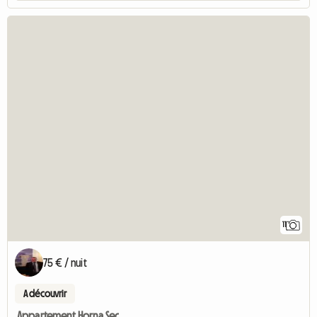
11
75 € / nuit
A découvrir
Appartement Horna Sec