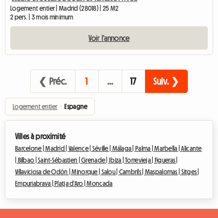
Logement entier | Madrid (28018) | 25 M2
2 pers. | 3 mois minimum
Voir l'annonce
❮ Préc.
1
…
17
Suiv. ❯
Logement entier
›
Espagne
Villes à proximité
Barcelone |
Madrid |
Valence |
Séville |
Málaga |
Palma |
Marbella |
Alicante
|
Bilbao |
Saint-Sébastien |
Grenade |
Ibiza |
Torrevieja |
Figueras |
Villaviciosa de Odón |
Minorque |
Salou |
Cambrils |
Maspalomas |
Sitges |
Empuriabrava |
Platja d'Aro |
Moncada