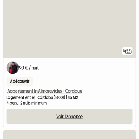
12
90 € / nuit
A découvrir
Appartement In Almoravides - Cordoue
Logement entier | Córdoba (14001) | 45 M2
4 pers. | 2 nuits minimum
Voir l'annonce