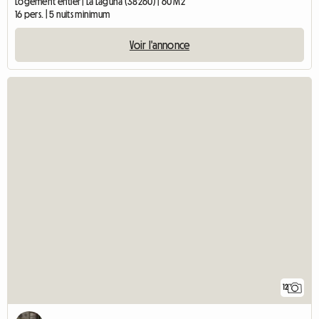
Logement entier | La Laguna (38260) | 60 M2
16 pers. | 5 nuits minimum
Voir l'annonce
12