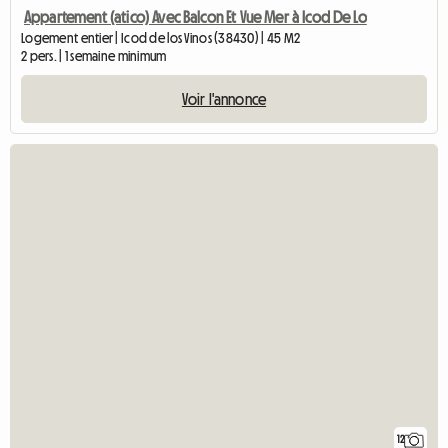
Appartement (atico) Avec Balcon Et Vue Mer à Icod De Lo
Logement entier | Icod de los Vinos (38430) | 45 M2
2 pers. | 1 semaine minimum
Voir l'annonce
12