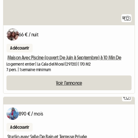
12
66 € / nuit
A découvrir
Maison Avec Piscine (ouvert De Juin à Septembre) à 10 Min De
Logement entier | La Cala del Moral (29720) | 170 M2
7 pers. | 1 semaine minimum
Voir l'annonce
9
890 € / mois
A découvrir
Studio avec Salle De Bain et Terrasse Privée