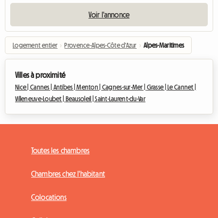
Voir l'annonce
Logement entier
›
Provence-Alpes-Côte d'Azur
›
Alpes-Maritimes
Villes à proximité
Nice |
Cannes |
Antibes |
Menton |
Cagnes-sur-Mer |
Grasse |
Le Cannet |
Villeneuve-Loubet |
Beausoleil |
Saint-Laurent-du-Var
Toutes les chambres
Chambres chez l'habitant
Colocations