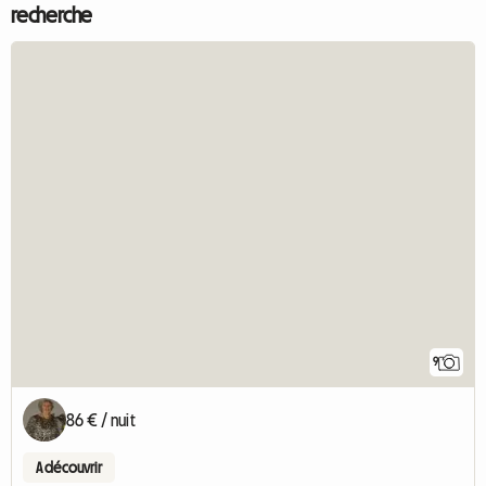
recherche
9
86 € / nuit
A découvrir