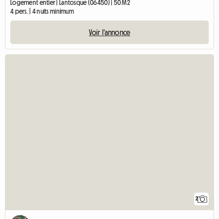
Logement entier | Lantosque (06450) | 50 M2
4 pers. | 4 nuits minimum
Voir l'annonce
2