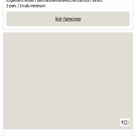
Logement entier | Saint-André-de-la-Roche (06730) | 44 M2
2 pers. | 2 nuits minimum
Voir l'annonce
3