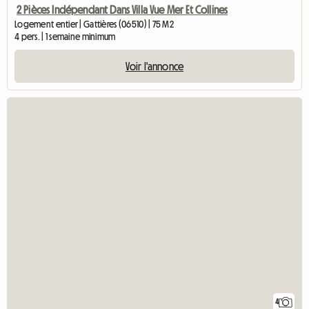
2 Pièces Indépendant Dans Villa Vue Mer Et Collines
Logement entier | Gattières (06510) | 75 M2
4 pers. | 1 semaine minimum
Voir l'annonce
4