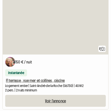
2
150 € / nuit
Instantanée
F1 terrasse , vue mer et collines , piscine
Logement entier | Saint-André-de-la-Roche (06730) | 40 M2
2 pers. | 2 nuits minimum
Voir l'annonce