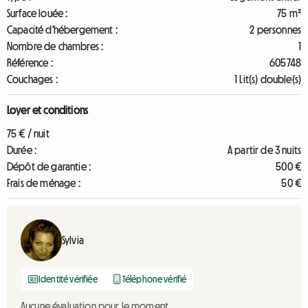
Surface louée :
75 m²
Capacité d'hébergement :
2 personnes
Nombre de chambres :
1
Référence :
605748
Couchages :
1 Lit(s) double(s)
Loyer et conditions
75 € / nuit
Durée :
A partir de 3 nuits
Dépôt de garantie :
500 €
Frais de ménage :
50 €
Sylvia
Identité vérifiée
Téléphone vérifié
Aucune évaluation pour le moment