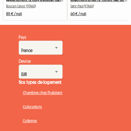
Boucan Canot (97460)
Saint-Paul (97460)
85 € / nuit
60 € / nuit
Pays
Devise
Nos types de logement
Chambres chez l'habitant
Colocations
Colivings