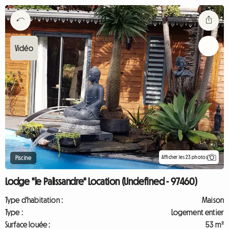
Afficher les 23 photos
Piscine
Lodge "le Palissandre" Location (Undefined - 97460)
Type d'habitation :
Maison
Type :
Logement entier
Surface louée :
53 m²