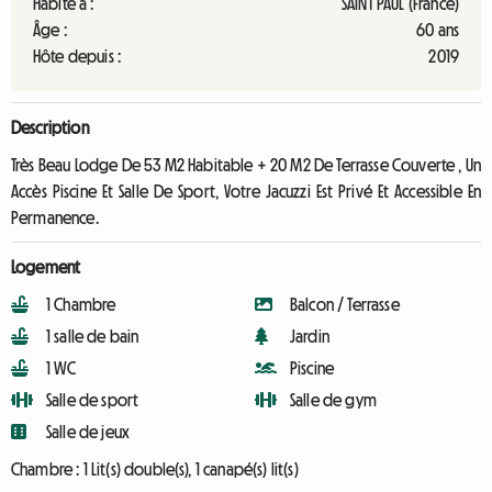
Habite à :
SAINT PAUL (France)
Âge :
60 ans
Hôte depuis :
2019
Description
Très Beau Lodge De 53 M2 Habitable + 20 M2 De Terrasse Couverte , Un
Accès Piscine Et Salle De Sport, Votre Jacuzzi Est Privé Et Accessible En
Permanence.
Logement
1 Chambre
Balcon / Terrasse
1 salle de bain
Jardin
1 WC
Piscine
Salle de sport
Salle de gym
Salle de jeux
Chambre :
1 Lit(s) double(s), 1 canapé(s) lit(s)