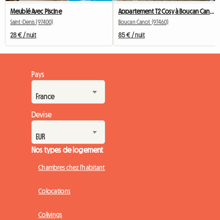
Meublé Avec Piscine
Appartement T2 Cosy à Boucan Canot
Saint-Denis (97400)
Boucan Canot (97460)
28 € / nuit
85 € / nuit
Pays
Devise
Nos types de logement
Chambres chez l'habitant
Colocations
Colivings