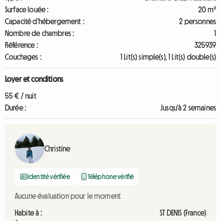
Surface louée :
20 m²
Capacité d'hébergement :
2 personnes
Nombre de chambres :
1
Référence :
325939
Couchages :
1 Lit(s) simple(s), 1 Lit(s) double(s)
Loyer et conditions
55 € / nuit
Durée :
Jusqu'à 2 semaines
Christine
Identité vérifiée
Téléphone vérifié
Aucune évaluation pour le moment
Habite à :
ST DENIS (France)