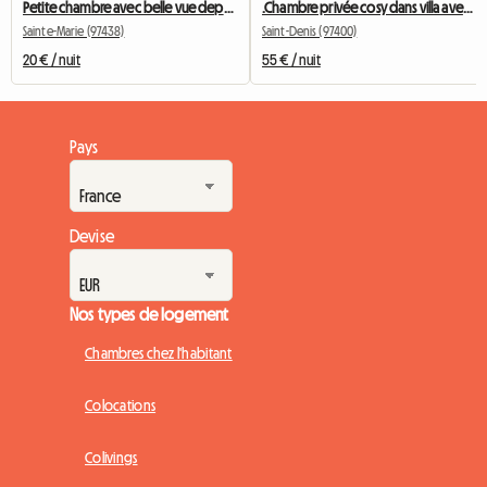
Petite chambre avec belle vue depuis la terrasse
.Chambre privée cosy dans villa avec jacussi et piscine
Sainte-Marie (97438)
Saint-Denis (97400)
20 € / nuit
55 € / nuit
Pays
Devise
Nos types de logement
Chambres chez l'habitant
Colocations
Colivings