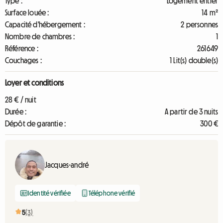
Type :
Logement entier
Surface louée :
14 m²
Capacité d'hébergement :
2 personnes
Nombre de chambres :
1
Référence :
261649
Couchages :
1 Lit(s) double(s)
Loyer et conditions
28 € / nuit
Durée :
A partir de 3 nuits
Dépôt de garantie :
300 €
Jacques-andré
Identité vérifiée
Téléphone vérifié
5
(3)