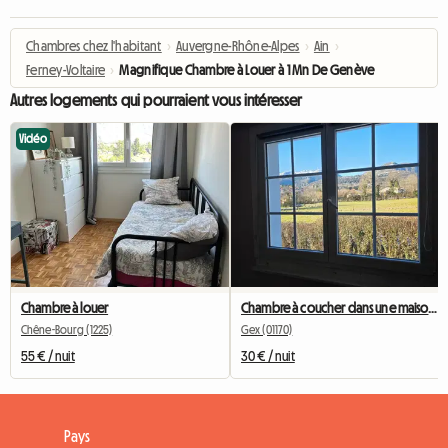
Chambres chez l'habitant
›
Auvergne-Rhône-Alpes
›
Ain
›
Ferney-Voltaire
›
Magnifique Chambre à Louer à 1 Mn De Genève
Autres logements qui pourraient vous intéresser
Vidéo
Chambre à louer
Chambre à coucher dans une maison au calme
Chêne-Bourg (1225)
Gex (01170)
55 € / nuit
30 € / nuit
Pays