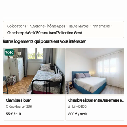
Colocations
›
Auvergne-Rhône-Alpes
›
Haute-Savoie
›
Annemasse
›
Chambre privée à 150m du tram 17 direction Genève Centre
Autres logements qui pourraient vous intéresser
Vidéo
Chambre à louer
Chambre a louer entre Annemasse et Genève
Chêne-Bourg (1225)
Ambilly (74100)
55 € / nuit
800 € / mois