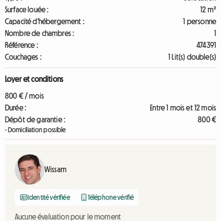
Surface louée :
12 m²
Capacité d'hébergement :
1 personne
Nombre de chambres :
1
Référence :
474391
Couchages :
1 Lit(s) double(s)
Loyer et conditions
800 € / mois
Durée :
Entre 1 mois et 12 mois
Dépôt de garantie :
800 €
- Domiciliation possible
Wissam
Identité vérifiée
Téléphone vérifié
Aucune évaluation pour le moment