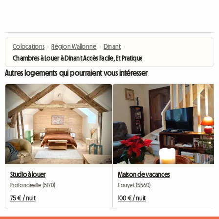
Colocations
›
Région Wallonne
›
Dinant
›
Chambres à Louer à Dinant Accès Facile, Et Pratique
Autres logements qui pourraient vous intéresser
Studio à louer
Maison de vacances
Profondeville (5170)
Houyet (5560)
75 € / nuit
100 € / nuit