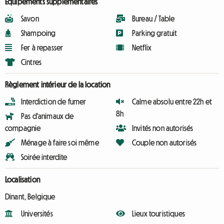
Équipements supplémentaires
Savon
Bureau / Table
Shampoing
Parking gratuit
Fer à repasser
Netflix
Cintres
Règlement intérieur de la location
Interdiction de fumer
Calme absolu entre 22h et
8h
Pas d'animaux de
compagnie
Invités non autorisés
Ménage à faire soi même
Couple non autorisés
Soirée interdite
Localisation
Dinant, Belgique
Universités
Lieux touristiques