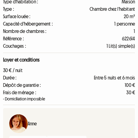
Type d'habitation :
Maison
Type :
Chambre chez l'habitant
Surface louée :
20 m²
Capacité d'hébergement :
1 personne
Nombre de chambres :
1
Référence :
622614
Couchages :
1 Lit(s) simple(s)
Loyer et conditions
30 € / nuit
Durée :
Entre 5 nuits et 6 mois
Dépôt de garantie :
100 €
Frais de ménage :
30 €
- Domiciliation impossible
Anne