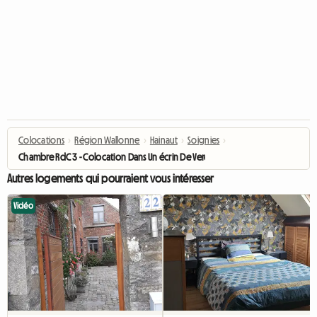
Colocations
›
Région Wallonne
›
Hainaut
›
Soignies
›
Chambre RdC 3 - Colocation Dans Un écrin De Verdure
Autres logements qui pourraient vous intéresser
Vidéo