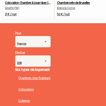
Colocation Chambre à Louer Avec Salle De Bain Privative
Chambre près de Bruxelles
Seneffe (7181)
Braine-le-Comte
21 € / nuit
50 € / nuit
Pays
Devise
Nos types de logement
Chambres chez l'habitant
Colocations
Colivings