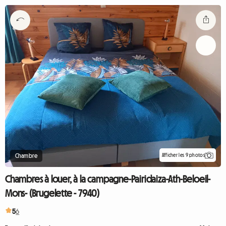
Afficher les 9 photos
Chambre
Chambres à louer, à la campagne-Pairidaiza-Ath-Beloeil-
Mons- (Brugelette - 7940)
5
6