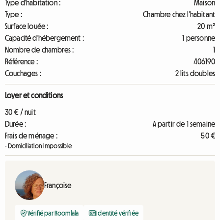
Type d'habitation :
Maison
Type :
Chambre chez l'habitant
Surface louée :
20 m²
Capacité d'hébergement :
1 personne
Nombre de chambres :
1
Référence :
406190
Couchages :
2 lits doubles
Loyer et conditions
30 € / nuit
Durée :
A partir de 1 semaine
Frais de ménage :
50 €
- Domiciliation impossible
Françoise
Vérifié par Roomlala
Identité vérifiée