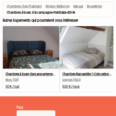
Chambres chez l'habitant
›
Région Wallonne
›
Hainaut
›
Brugelette
›
Chambres à louer, à la campagne-Pairidaiza-Ath-Beloeil-Mons-
Autres logements qui pourraient vous intéresser
Chambres à louer dans appartement, Pairidaiza, Mons, Ath
Chambre Mansardée 1 -Colocation Dans Un écrin De Verdure
Mons (7011)
Soignies (7063)
30 € / nuit
530 € / mois
Pays