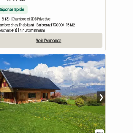
Réponse rapide
5 (3) |
Chambre et SDB Privative
mbre chez l'habitant | Barberaz (73000) | 15 M2
ouchage(s) | 4 nuits minimum
Voir l'annonce
❯