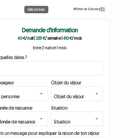
Afficher les 5 photos
Salle de bain
Demande d'information
40 €
/ nuit
|
225 €
/ semaine
|
410 €
/ mois
Entre 2 nuits et 1 mois
quelles dates ?
oyageur
Objet du séjour
nnée de naissance
Situation
ris un message pour expliquer la raison de ton séjour