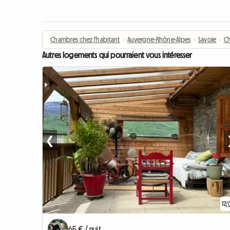
Chambres chez l'habitant
›
Auvergne-Rhône-Alpes
›
Savoie
›
C
Autres logements qui pourraient vous intéresser
❮
12
65 € / nuit