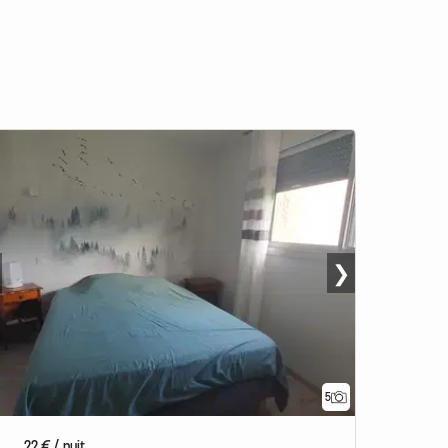
❯
5
22 € / nuit