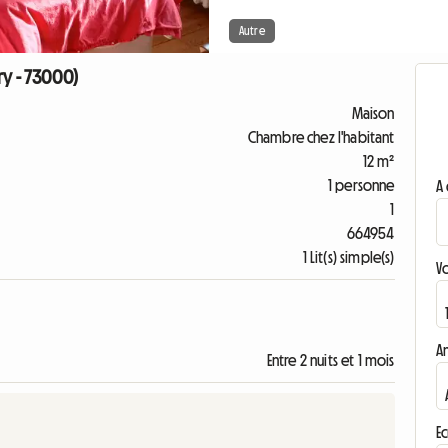
Autre
ry - 73000)
Maison
Chambre chez l'habitant
12 m²
1 personne
A 
1
664954
1 Lit(s) simple(s)
V
A
Entre 2 nuits et 1 mois
Ec