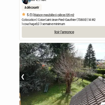
A découvrir
5 (1) |
Maison meublée 6 pièces 125 m2
Colocation | Coise-Saint-Jean-Pied-Gauthier (73800) | 14 M2
1 couchage(s) | 1 semaine minimum
Voir l'annonce
❮