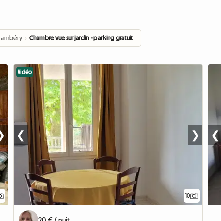
hambéry
›
Chambre vue sur jardin - parking gratuit
Vidéo
❯
❮
❯
❮
10
20 € / nuit