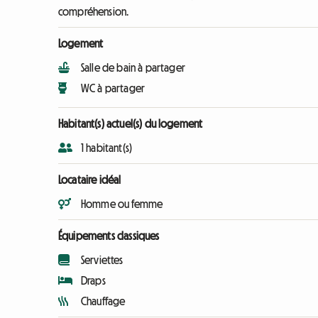
compréhension.
Logement
Salle de bain à partager
WC à partager
Habitant(s) actuel(s) du logement
1 habitant(s)
Locataire idéal
Homme ou femme
Équipements classiques
Serviettes
Draps
Chauffage