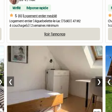
Vérifié
Réponse rapide
5 (6) |
Logement entier meublé
Logement entier | Aiguebelette-le-Lac (73610) | 47 M2
Cha
4 couchage(s) | 2 semaines minimum
1 c
Voir l'annonce
❯
❮
❯
❮