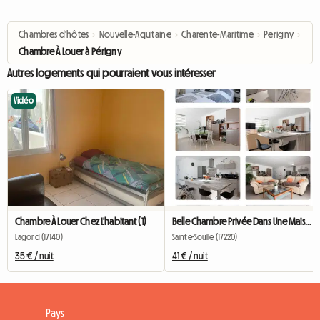
Chambres d'hôtes
›
Nouvelle-Aquitaine
›
Charente-Maritime
›
Perigny
›
Chambre À Louer à Périgny
Autres logements qui pourraient vous intéresser
Vidéo
Chambre À Louer Chez L'habitant (1)
Belle Chambre Privée Dans Une Maison Neuve
Lagord (17140)
Sainte-Soulle (17220)
35 € / nuit
41 € / nuit
Pays