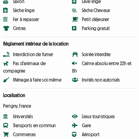
Savon
Lave linge
Sèche linge
Sèche Cheveux
Fer à repasser
Petit déjeuner
Cintres
Parking gratuit
Règlement intérieur de la location
Interdiction de fumer
Soirée interdite
Pas d'animaux de
Calme absolu entre 22h et
compagnie
8h
Ménage à faire soi même
Invités non autorisés
Localisation
Perigny, France
Universités
Lieux touristiques
Transports en commun
Gare
Commerces
Aéroport