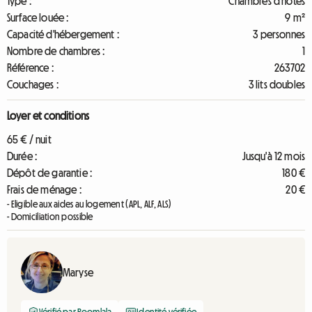
Type :
Chambres d'hôtes
Surface louée :
9 m²
Capacité d'hébergement :
3 personnes
Nombre de chambres :
1
Référence :
263702
Couchages :
3 lits doubles
Loyer et conditions
65 € / nuit
Durée :
Jusqu'à 12 mois
Dépôt de garantie :
180 €
Frais de ménage :
20 €
- Eligible aux aides au logement (APL, ALF, ALS)
- Domiciliation possible
Maryse