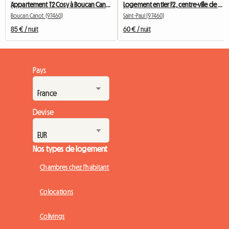
Appartement T2 Cosy à Boucan Canot
Logement entier F2, centre-ville de Saint-Paul
Boucan Canot (97460)
Saint-Paul (97460)
85 € / nuit
60 € / nuit
Pays
Devise
Nos types de logement
Chambres chez l'habitant
Colocations
Colivings