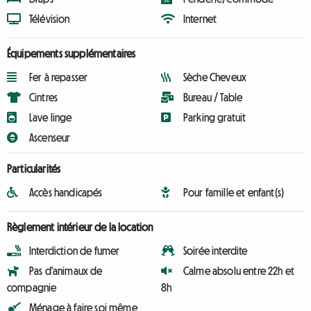
Télévision
Internet
Équipements supplémentaires
Fer à repasser
Sèche Cheveux
Cintres
Bureau / Table
Lave linge
Parking gratuit
Ascenseur
Particularités
Accès handicapés
Pour famille et enfant(s)
Règlement intérieur de la location
Interdiction de fumer
Soirée interdite
Pas d'animaux de
Calme absolu entre 22h et
compagnie
8h
Ménage à faire soi même