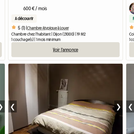
600 € / mois
A découvrir
5 (1) |
Chambre Atypique à Louer
Chambre chez l'habitant | Dijon (21000) | 19 M2
Col
1 couchage(s) | 1 mois minimum
1 c
Voir l'annonce
❯
❮
❯
❮