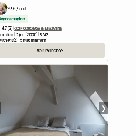
29 € / nuit
Réponse rapide
4.7 (3) |
COIN COUCHAGE EN MEZZANINE
ocation | Dijon (21000) | 9 M2
ouchage(s) | 5 nuits minimum
Voir l'annonce
❯