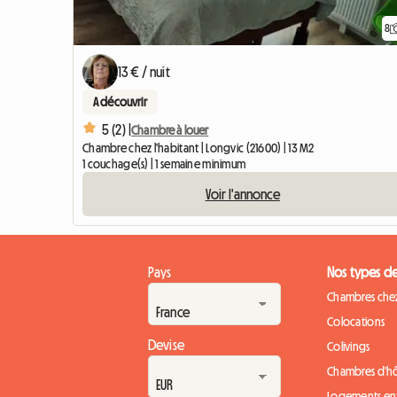
8
13 € / nuit
A découvrir
5 (2) |
Chambre à louer
Chambre chez l'habitant | Longvic (21600) | 13 M2
1 couchage(s) | 1 semaine minimum
Voir l'annonce
Pays
Nos types d
Chambres chez
Colocations
Devise
Colivings
Chambres d'h
Logements ent