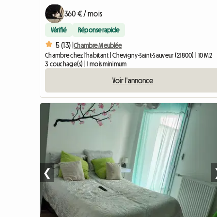
360 € / mois
Vérifié
Réponse rapide
5 (13) |
Chambre Meublée
Chambre chez l'habitant | Chevigny-Saint-Sauveur (21800) | 10 M2
3 couchage(s) | 1 mois minimum
Voir l'annonce
❮