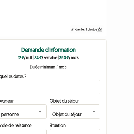
Afficher les 3 photos
Demande d'information
12 €
/ nuit
|
84 €
/ semaine
|
350 €
/ mois
Durée minimum : 1 mois
quelles dates ?
oyageur
Objet du séjour
nnée de naissance
Situation