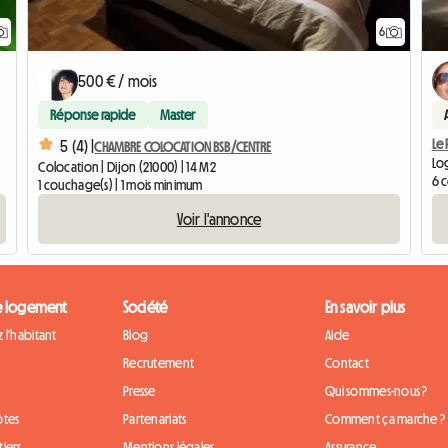
6
500 € / mois
Réponse rapide
Master
Le 
5 (4) |
CHAMBRE COLOCATION BSB/CENTRE
Log
Colocation | Dijon (21000) | 14 M2
6 
1 couchage(s) | 1 mois minimum
Voir l'annonce
e logement
Société
En savoir plus
 l'habitant
Blog
Aide
Recrutement
Contact
Presse
Qui sommes-nous ?
ôtes
Partenariats
Comment ça marche ?
iers
Mentions légales
Assurance