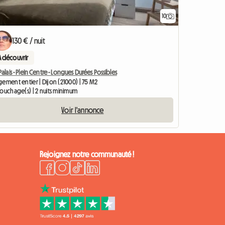
10
130 € / nuit
A découvrir
Palais - Plein Centre - Longues Durées Possibles
ement entier | Dijon (21000) | 75 M2
couchage(s) | 2 nuits minimum
Voir l'annonce
Rejoignez notre communauté !