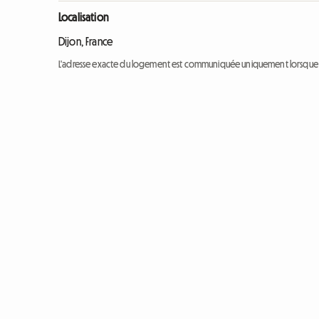
Localisation
Dijon, France
L'adresse exacte du logement est communiquée uniquement lorsque l