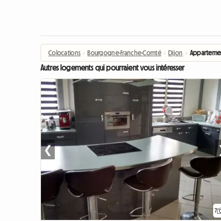
Colocations
›
Bourgogne-Franche-Comté
›
Dijon
›
Appartemen
Autres logements qui pourraient vous intéresser
❮
7