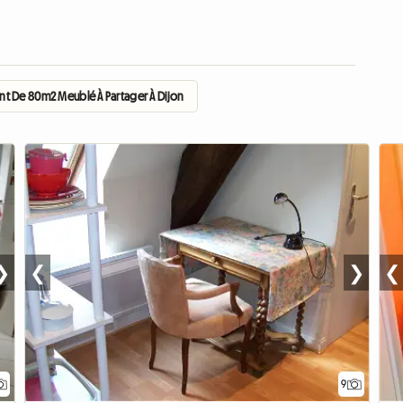
t De 80m2 Meublé À Partager À Dijon
❯
❮
❯
❮
9