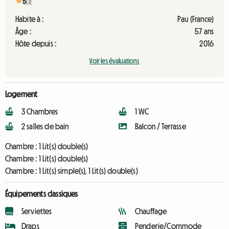
5
(1)
Habite à :
Pau (France)
Âge :
57 ans
Hôte depuis :
2016
Voir les évaluations
Logement
3 Chambres
1 WC
2 salles de bain
Balcon / Terrasse
Chambre :
1 Lit(s) double(s)
Chambre :
1 Lit(s) double(s)
Chambre :
1 Lit(s) simple(s), 1 Lit(s) double(s)
Équipements classiques
Serviettes
Chauffage
Draps
Penderie/Commode