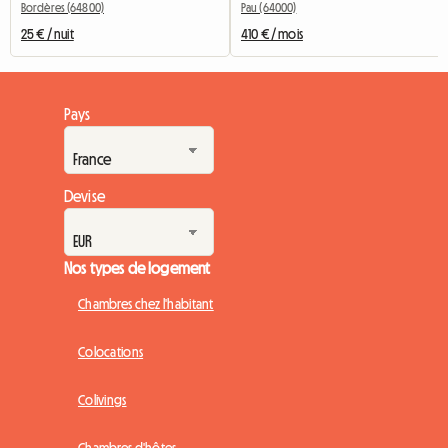
Bordères (64800)
Pau (64000)
25 € / nuit
410 € / mois
Pays
Devise
Nos types de logement
Chambres chez l'habitant
Colocations
Colivings
Chambres d'hôtes