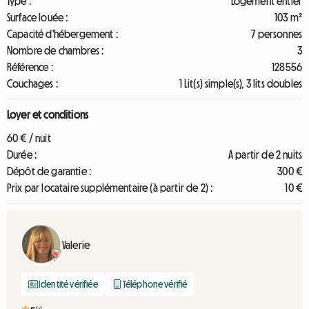
Type :
Logement entier
Surface louée :
103 m²
Capacité d'hébergement :
7 personnes
Nombre de chambres :
3
Référence :
128556
Couchages :
1 Lit(s) simple(s), 3 lits doubles
Loyer et conditions
60 € / nuit
Durée :
A partir de 2 nuits
Dépôt de garantie :
300 €
Prix par locataire supplémentaire (à partir de 2) :
10 €
Valerie
Identité vérifiée
Téléphone vérifié