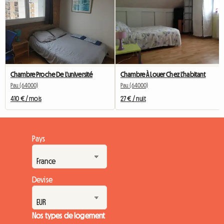
Chambre Proche De L'université
Chambre À Louer Chez L'habitant
Pau (64000)
Pau (64000)
410 € / mois
27 € / nuit
Pays
Devise
Nos types de logement