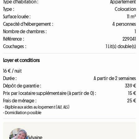
Type d'habitation :
Appartement
Type :
Colocation
Surface louée :
11 m²
Capacité d'hébergement :
4 personnes
Nombre de chambres :
1
Référence :
229041
Couchages :
1 Lit(s) double(s)
Loyer et conditions
16 € / nuit
Durée :
A partir de 2 semaines
Dépôt de garantie :
339 €
Prix par locataire supplémentaire (à partir de 0) :
15 €
Frais de ménage :
25 €
- Eligible aux aides au logement (ALF, ALS)
- Domiciliation possible
Sylvaine