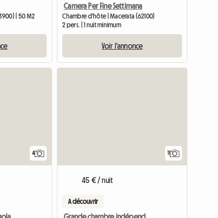
Camera Per Fine Settimana
3900) | 50 M2
Chambre d'hôte | Macerata (62100)
2 pers. | 1 nuit minimum
nce
Voir l'annonce
Accéder à l
4
11
45 € / nuit
A découvrir
Camera Doppia Uso Singola (studentesse)
Grande chambre indépendante quatre places