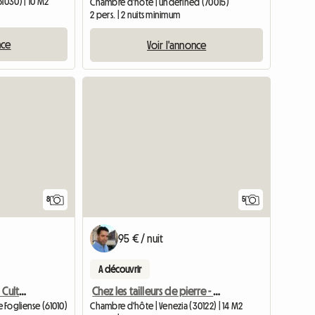
1030) | 10 M2
Chambre d'hôte | undefined (70015)
2 pers. | 2 nuits minimum
nce
Voir l'annonce
8
5
95 € / nuit
A découvrir
Bienvenue Au Pays De La Culture Et De La Nature
Chez les tailleurs de pierre - Salle 1
 Fogliense (61010)
Chambre d'hôte | Venezia (30122) | 14 M2