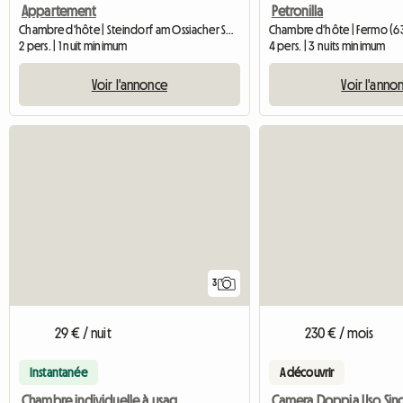
Appartement
Petronilla
Chambre d'hôte | Steindorf am Ossiacher See (9552) | 20 M2
Chambre d'hôte | Fermo (6
2 pers. | 1 nuit minimum
4 pers. | 3 nuits minimum
Voir l'annonce
Voir l'anno
3
29 € / nuit
230 € / mois
Instantanée
A découvrir
Chambre individuelle à usage exclusif partagée avec une femme âgée