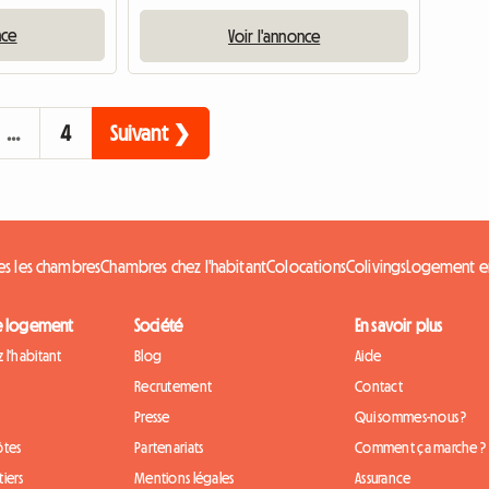
nce
Voir l'annonce
…
4
Suivant ❯
es les chambres
Chambres chez l'habitant
Colocations
Colivings
Logement e
e logement
Société
En savoir plus
 l'habitant
Blog
Aide
Recrutement
Contact
Presse
Qui sommes-nous ?
ôtes
Partenariats
Comment ça marche ?
iers
Mentions légales
Assurance