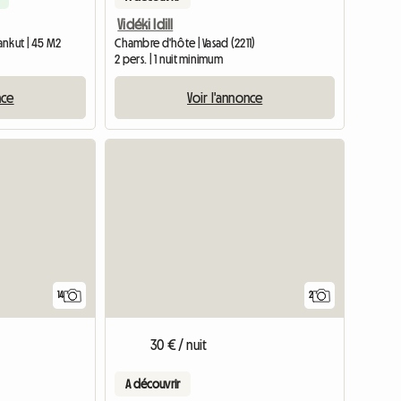
r
Vidéki Idill
ankut | 45 M2
Chambre d'hôte | Vasad (2211)
2 pers. | 1 nuit minimum
nce
Voir l'annonce
14
2
30 € / nuit
A découvrir