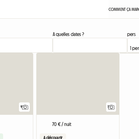
COMMENT ÇA MARC
A quelles dates ?
pers
Accéder 
9
1
70 € / nuit
A découvrir