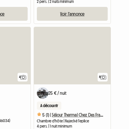
2 pers. | 2 nuits minimum
nce
Voir l'annonce
Accéder à l'annonce
4
8
25 € / nuit
A découvrir
5 (1) |
Séjour Thermal Chez Des Francophones
(06034)
Chambre d'hôte | Rajecké Teplice
4 pers. | 1 nuit minimum