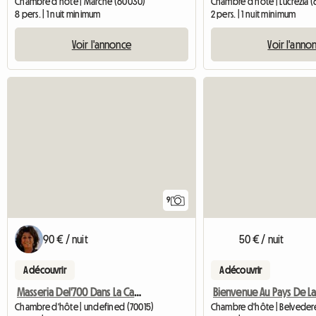
Chambre d'hôte | Marche (60030)
Chambre d'hôte | Lucrezia (6
8 pers. | 1 nuit minimum
2 pers. | 1 nuit minimum
Voir l'annonce
Voir l'anno
9
90 € / nuit
50 € / nuit
A découvrir
A découvrir
Masseria Del'700 Dans La Campagne Des Pouilles, Suite Angeli
Chambre d'hôte | undefined (70015)
Chambre d'hôte | Belvedere