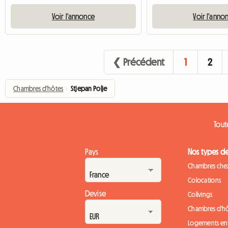
Voir l'annonce
Voir l'anno
❮ Précédent
1
2
Chambres d'hôtes
›
Stjepan Polje
Tout
Pays
Nos types d
Chambres chez
Colocations
Devise
Colivings
Chambres d'h
Logements ent