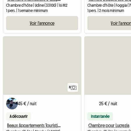
Chambre d'hôte | Udine (33100) | 16 M2
Chambre d'hôte | Foggia (71
1 pers. | 1 semaine minimum
1 pers. | 2 mois minimum
Voir l'annonce
Voir l'anno
8
45 € / nuit
25 € / nuit
A découvrir
Instantanée
Beaux Appartements Touristiques
Chambre pour Lucrezia