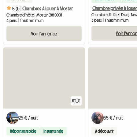
Chambre privée à loue
5 (1) |
Chambres A Louer A Mostar
Chambre d'hôte | Donji Tav
Chambre d'hôte | Mostar (88000)
3 pers. | 1 nuit minimum
4 pers. | 1 nuit minimum
Voir l'anno
Voir l'annonce
5
25 € / nuit
55 € / nuit
Réponse rapide
Instantanée
A découvrir