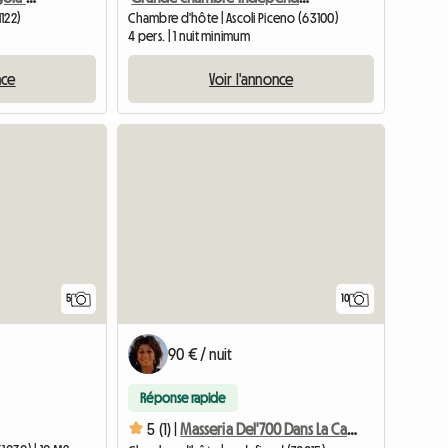
122)
Chambre d'hôte | Ascoli Piceno (63100)
4 pers. | 1 nuit minimum
nce
Voir l'annonce
5
10
90 € / nuit
Réponse rapide
5 (1) |
Masseria Del'700 Dans La Campagne Des Pouilles, Salle Blanche