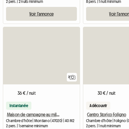
2 pers. | 2 nuits minimum
8 pers. | 1 nuit minimum
Voir l'annonce
Voir l'anno
2
36 € / nuit
30 € / nuit
Instantanée
A découvrir
Maison de campagne au milieu des bois
Centro Storico Foligno
Chambre d'hôte | Montiano (47020) | 40 M2
Chambre d'hôte | Foligno 
2 pers. | 1 semaine minimum
2 pers. | 1 nuit minimum