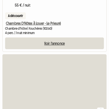
55 € / nuit
A découvrir
Chambres D'Hôtes À Louer - Le Prieuré
Chambre d'hôte | Fouchères (10260)
4 pers. | 1 nuit minimum
Voir l'annonce
Accéder à l'a