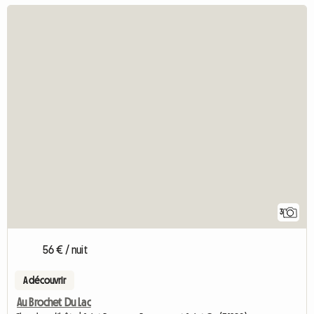
3
56 € / nuit
A découvrir
Au Brochet Du Lac