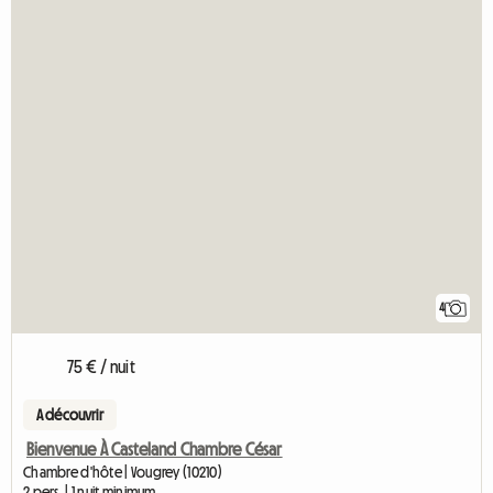
4
75 € / nuit
A découvrir
Bienvenue À Casteland Chambre César
Chambre d'hôte | Vougrey (10210)
2 pers. | 1 nuit minimum