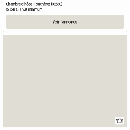
Chambre d'hôte | Fouchères (10260)
15 pers. | 1 nuit minimum
Voir l'annonce
4