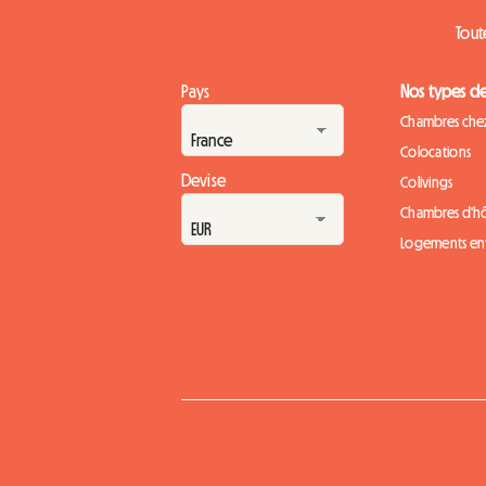
Tout
Pays
Nos types d
Chambres chez
Colocations
Devise
Colivings
Chambres d'h
Logements ent