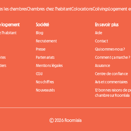
es les chambres
Chambres chez l'habitant
Colocations
Colivings
Logement e
e logement
Société
En savoir plus
 l'habitant
Blog
Aide
Recrutement
Contact
Presse
Qui sommes-nous ?
ôtes
Partenariats
Comment ça marche ?
iers
Mentions légales
Assurance
CGU
Centre de confiance
Nos chiffres
Avis et commentaires
Nouveautés
12 bonnes raisons de 
chambre sur Roomlala
© 2026 Roomlala