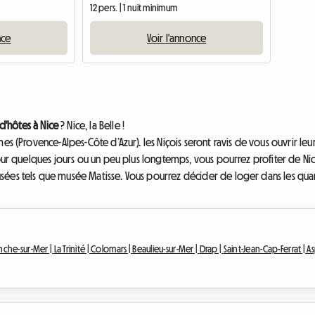
12 pers. | 1 nuit minimum
nce
Voir l'annonce
'hôtes à Nice
? Nice, la Belle !
mes (Provence-Alpes-Côte d’Azur). les Niçois seront ravis de vous ouvrir l
our quelques jours ou un peu plus longtemps, vous pourrez profiter de Nic
ées tels que musée Matisse. Vous pourrez décider de loger dans les quarti
anche-sur-Mer |
La Trinité |
Colomars |
Beaulieu-sur-Mer |
Drap |
Saint-Jean-Cap-Ferrat |
A