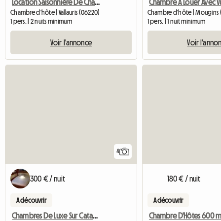
Location Saisonnière De Chambre
Chambre d'hôte | Vallauris (06220)
Chambre d'hôte | Mougins 
1 pers. | 2 nuits minimum
1 pers. | 1 nuit minimum
Voir l'annonce
Voir l'anno
4
300 € / nuit
180 € / nuit
A découvrir
A découvrir
Chambres De Luxe Sur Catamaran