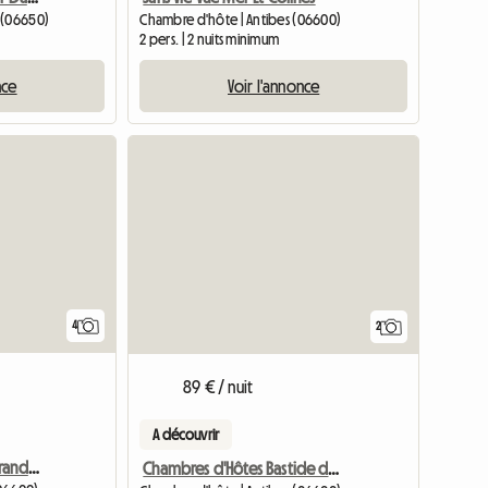
 (06650)
Chambre d'hôte | Antibes (06600)
2 pers. | 2 nuits minimum
nce
Voir l'annonce
Accéder à l
4
2
89 € / nuit
A découvrir
Chambre De 14 M2 Et Véranda De 13 M2 À Louer À Antibes
Chambres d'Hôtes Bastide de La Brague