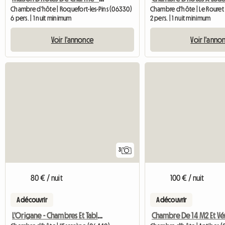
Chambre d'hôte | Roquefort-les-Pins (06330)
Chambre d'hôte | Le Rouret
6 pers. | 1 nuit minimum
2 pers. | 1 nuit minimum
Voir l'annonce
Voir l'anno
3
80 € / nuit
100 € / nuit
A découvrir
A découvrir
L'Origane - Chambres Et Table D'Hôtes