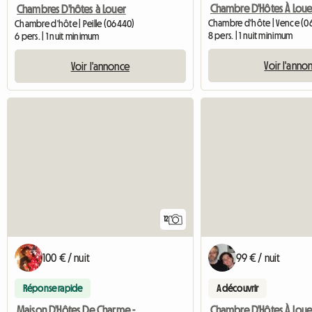
Chambres D'hôtes à Louer
Chambre d'hôte | Vence (0
Chambre d'hôte | Peille (06440)
8 pers. | 1 nuit minimum
6 pers. | 1 nuit minimum
Voir l'anno
Voir l'annonce
12
100 € / nuit
99 € / nuit
Réponse rapide
A découvrir
Maison D'Hôtes De Charme - Pays Du Soleil