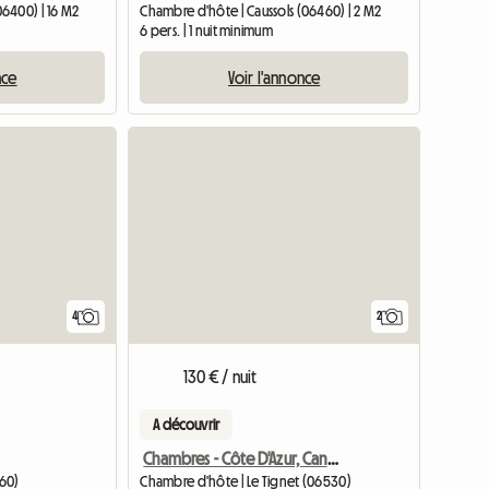
6400) | 16 M2
Chambre d'hôte | Caussols (06460) | 2 M2
6 pers. | 1 nuit minimum
nce
Voir l'annonce
Accéder à l
4
2
130 € / nuit
A découvrir
Chambres - Côte D'Azur, Cannes, Grasse
260)
Chambre d'hôte | Le Tignet (06530)