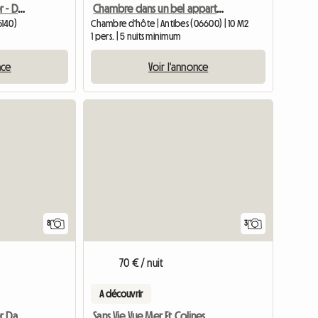
Chambre D'Hôtes À Louer - Demeure D'Art Et D'Hôtes
Chambre dans un bel appartement dans une résidence avec piscine
6140)
Chambre d'hôte | Antibes (06600) | 10 M2
1 pers. | 5 nuits minimum
nce
Voir l'annonce
8
3
70 € / nuit
A découvrir
Chambre D'Hôtes À Louer Dans Un Mas Provençal
Sans Vie Vue Mer Et Colines