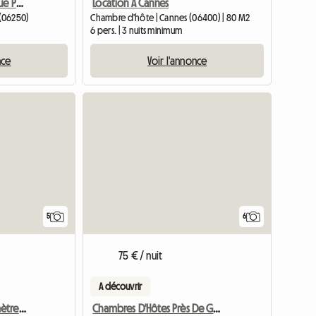
Chambre À Louer Avec Vue Panoramique
Location À Cannes
(06250)
Chambre d'hôte | Cannes (06400) | 80 M2
6 pers. | 3 nuits minimum
nce
Voir l'annonce
5
6
75 € / nuit
A découvrir
Chambre D'Hôtes 600 mètres Palais des Festivals.
Chambres D'Hôtes Près De Grasse