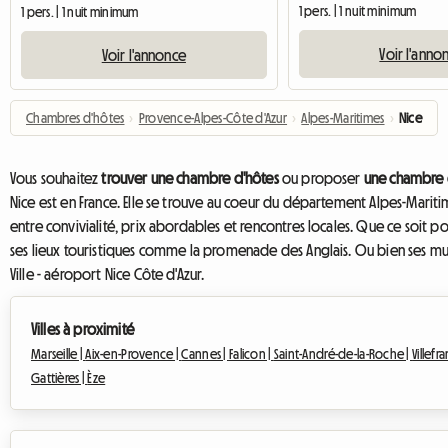
1 pers. | 1 nuit minimum
1 pers. | 1 nuit minimum
Voir l'anno
Voir l'annonce
Chambres d'hôtes
›
Provence-Alpes-Côte d'Azur
›
Alpes-Maritimes
›
Nice
Vous souhaitez
trouver une chambre d'hôtes
ou proposer
une chambre d
Nice est en France. Elle se trouve au coeur du département Alpes-Mariti
entre convivialité, prix abordables et rencontres locales. Que ce soit p
ses lieux touristiques comme la promenade des Anglais. Ou bien ses mus
Ville - aéroport Nice Côte d'Azur.
Villes à proximité
Marseille |
Aix-en-Provence |
Cannes |
Falicon |
Saint-André-de-la-Roche |
Villefr
Gattières |
Èze