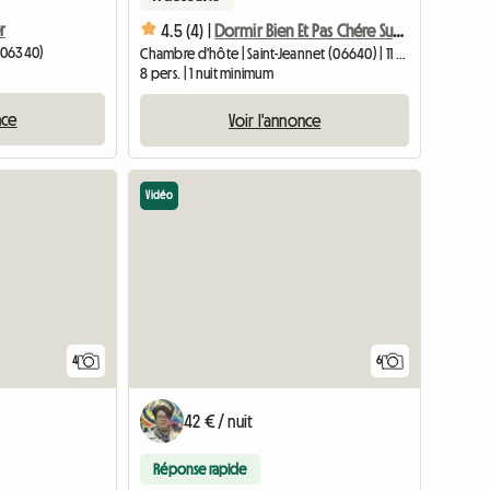
r
4.5 (4) |
Dormir Bien Et Pas Chére Sur La Cote D'azur
 (06340)
Chambre d'hôte | Saint-Jeannet (06640) | 11 M2
8 pers. | 1 nuit minimum
nce
Voir l'annonce
Vidéo
4
6
42 € / nuit
Réponse rapide