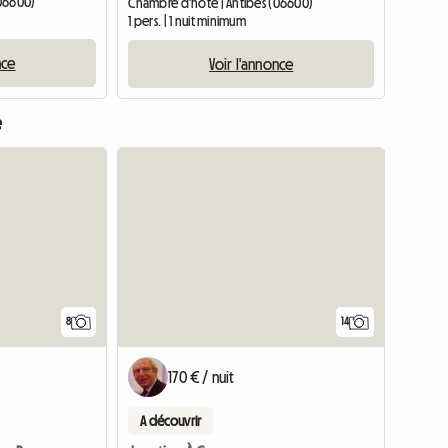
(06600)
Chambre d'hôte | Antibes (06600)
1 pers. | 1 nuit minimum
nce
Voir l'annonce
e
8
14
170 € / nuit
A découvrir