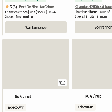
Chambre D'Hôtes À Loue
5 (8) |
Port De Nice- Au Calme
Chambre d'hôte | La Trinité
Chambre d'hôte | Nice (06300) | 14 M2
3 pers. | 2 nuits minimum
2 pers. | 1 nuit minimum
Voir l'anno
Voir l'annonce
4
170 € / nuit
86 € / nuit
A découvrir
A découvrir