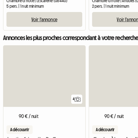
Chambre d'hôte | L'Escarène (06440)
Chambre d'hôte | Antibes 
5 pers. | 1 nuit minimum
2 pers. | 1 nuit minimum
Voir l'annonce
Voir l'anno
Annonces les plus proches correspondant à votre recherch
4
90 € / nuit
90 € / nuit
A découvrir
A découvrir