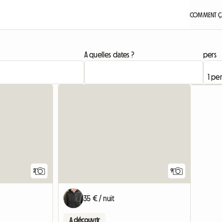
COMMENT ÇA
A quelles dates ?
pers
Accéder à l'annonce
Accéder à
2
9
35 € / nuit
A découvrir