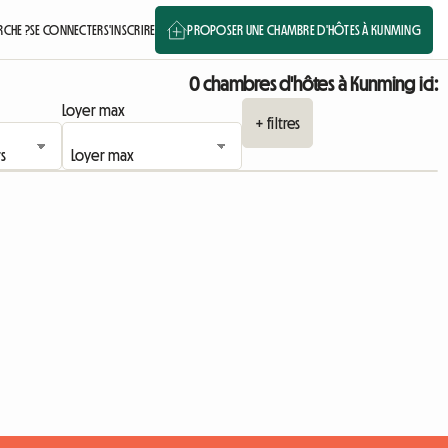
CHE ?
SE CONNECTER
S'INSCRIRE
PROPOSER UNE CHAMBRE D'HÔTES À KUNMING
0 chambres d'hôtes à Kunming ici:
Loyer max
+ filtres