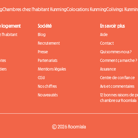
ng
Chambres chez l'habitant Kunming
Colocations Kunming
Colivings Kunmi
e logement
Société
En savoir plus
 l'habitant
Blog
Aide
Recrutement
Contact
Presse
Qui sommes-nous ?
ôtes
Partenariats
Comment ça marche ?
iers
Mentions légales
Assurance
CGU
Centre de confiance
Nos chiffres
Avis et commentaires
Nouveautés
12 bonnes raisons de 
chambre sur Roomlala
© 2026 Roomlala