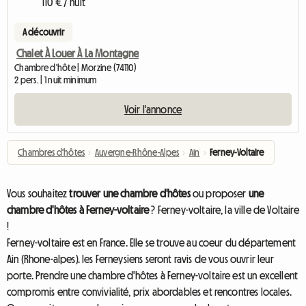
110 € / nuit
A découvrir
Chalet À Louer À La Montagne
Chambre d'hôte | Morzine (74110)
2 pers. | 1 nuit minimum
Voir l'annonce
Chambres d'hôtes
›
Auvergne-Rhône-Alpes
›
Ain
›
Ferney-Voltaire
Vous souhaitez
trouver une chambre d'hôtes
ou proposer
une
chambre d'hôtes à Ferney-voltaire
? Ferney-voltaire, la ville de Voltaire
!
Ferney-voltaire est en France. Elle se trouve au coeur du département
Ain (Rhone-alpes). les Ferneysiens seront ravis de vous ouvrir leur
porte. Prendre une chambre d'hôtes à Ferney-voltaire est un excellent
compromis entre convivialité, prix abordables et rencontres locales.