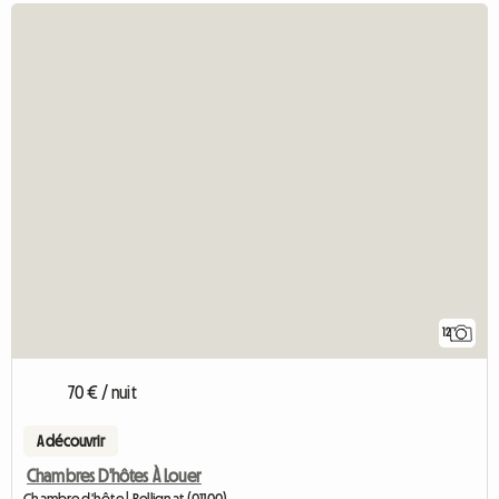
12
70 € / nuit
A découvrir
Chambres D'hôtes À Louer
Chambre d'hôte | Bellignat (01100)