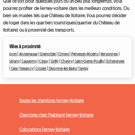
Que ce soit pour quelques jours ou un peu plus longtemps, vous
pourrez profiter de Ferney-voltaire dans les meilleurs conditions. Ou
bien ses musées tels que Château de Voltaire. Vous pourrez décider
de loger dans les quartiers touristiques(quartier du Château de
Voltaire) ou à proximité des transports.
Villes à proximité
Lyon |
Annemasse |
Grenoble |
Ornex |
Prévessin-Moëns |
Versonnex |
Ségny |
Sauverny |
Cessy |
Grilly |
Chevry |
Saint-Genis-Pouilly |
Échenevex
|
Gex |
Vesancy |
Crozet |
Divonne-les-Bains |
Sergy
Toutes les chambres Ferney-Voltaire
Chambres chez l'habitant Ferney-Voltaire
Colocations Ferney-Voltaire