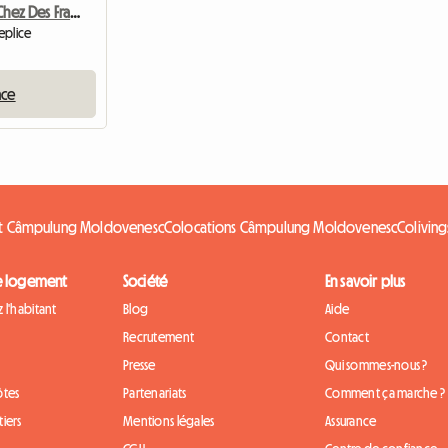
Séjour Thermal Chez Des Francophones
eplice
nce
ant Câmpulung Moldovenesc
Colocations Câmpulung Moldovenesc
Colivin
e logement
Société
En savoir plus
 l'habitant
Blog
Aide
Recrutement
Contact
Presse
Qui sommes-nous ?
ôtes
Partenariats
Comment ça marche ?
iers
Mentions légales
Assurance