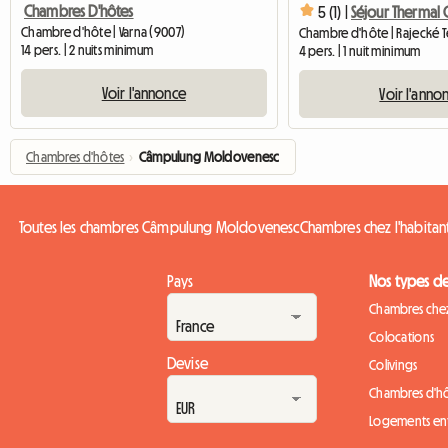
Chambres D'hôtes
5 (1) |
Chambre d'hôte | Varna (9007)
Chambre d'hôte | Rajecké T
14 pers. | 2 nuits minimum
4 pers. | 1 nuit minimum
Voir l'annonce
Voir l'anno
Chambres d'hôtes
›
Câmpulung Moldovenesc
Toutes les chambres Câmpulung Moldovenesc
Chambres chez l'habit
Pays
Nos types d
Chambres chez
Colocations
Devise
Colivings
Chambres d'h
Logements ent