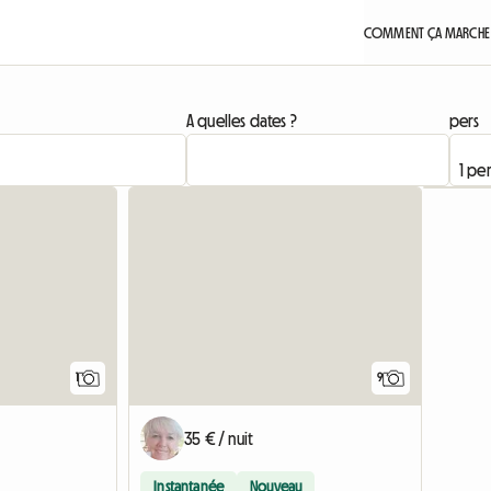
COMMENT ÇA MARCHE
A quelles dates ?
pers
Accéder à l'annonce
Accéder à l'annonce
1
9
35 € / nuit
Instantanée
Nouveau