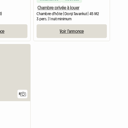
Chambre privée à louer
1)
Chambre d'hôte | Donji Tavankut | 45 M2
3 pers. | 1 nuit minimum
nce
Voir l'annonce
8