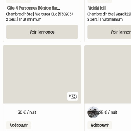
Gîte 4 Personnes Région Harghita
Vidéki Idill
Chambre d'hôte | Miercurea Ciuc (530203)
Chambre d'hôte | Vasad (221
2 pers. | 1 nuit minimum
2 pers. | 1 nuit minimum
Voir l'annonce
Voir l'anno
12
30 € / nuit
25 € / nuit
A découvrir
A découvrir