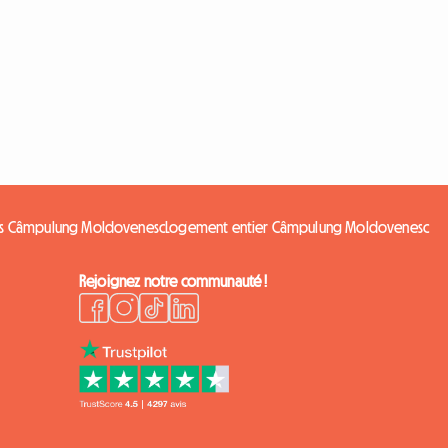
gs Câmpulung Moldovenesc
Logement entier Câmpulung Moldovenesc
Rejoignez notre communauté !